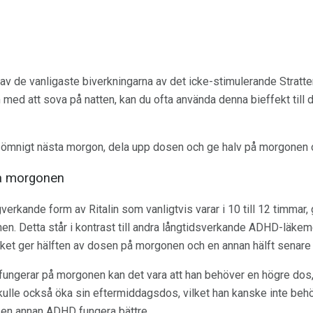
av de vanligaste biverkningarna av det icke-stimulerande Stratt
d att sova på natten, kan du ofta använda denna bieffekt till di
 sömnigt nästa morgon, dela upp dosen och ge halv på morgonen o
på morgonen
erkande form av Ritalin som vanligtvis varar i 10 till 12 timmar, 
n. Detta står i kontrast till andra långtidsverkande ADHD-läke
ilket ger hälften av dosen på morgonen och en annan hälft senare
fungerar på morgonen kan det vara att han behöver en högre dos, 
ulle också öka sin eftermiddagsdos, vilket han kanske inte beh
n en annan ADHD fungera bättre.