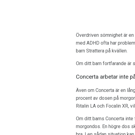
Överdriven sömnighet är en 
med ADHD ofta har problem me
barn Strattera på kvällen.
Om ditt barn fortfarande är
Concerta arbetar inte 
Även om Concerta är en långv
procent av dosen på morgone
Ritalin LA och Focalin XR, v
Om ditt barns Concerta inte 
morgondos. En högre dos sk
bra. I en sådan situation ka