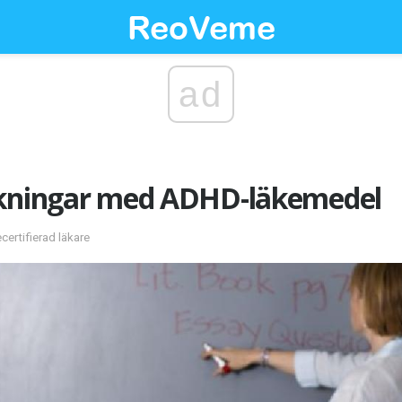
ad
rkningar med ADHD-läkemedel
ecertifierad läkare