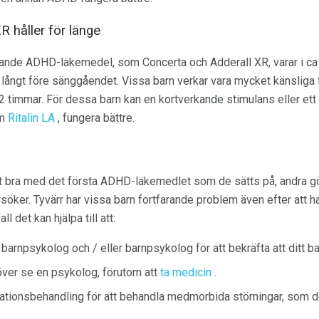
R håller för länge
ande ADHD-läkemedel, som Concerta och Adderall XR, varar i ca 
 långt före sänggåendet. Vissa barn verkar vara mycket känslig
12 timmar. För dessa barn kan en kortverkande stimulans eller ett
om
Ritalin LA
, fungera bättre.
 bra med det första ADHD-läkemedlet som de sätts på, andra gö
söker. Tyvärr har vissa barn fortfarande problem även efter att ha 
l det kan hjälpa till att:
 barnpsykolog och / eller barnpsykolog för att bekräfta att ditt b
höver se en psykolog, förutom att
ta medicin
.
ationsbehandling för att behandla medmorbida störningar, som de