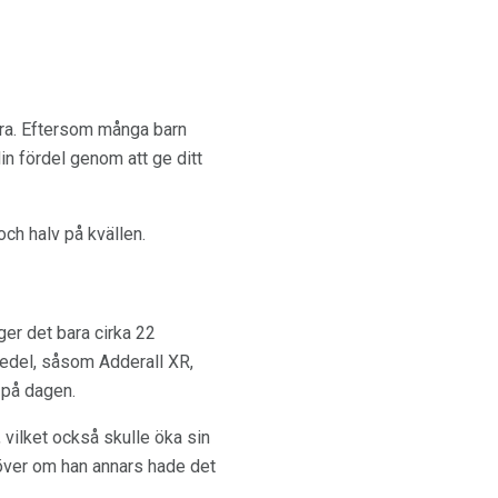
era. Eftersom många barn
n fördel genom att ge ditt
ch halv på kvällen.
ger det bara cirka 22
medel, såsom Adderall XR,
 på dagen.
vilket också skulle öka sin
över om han annars hade det