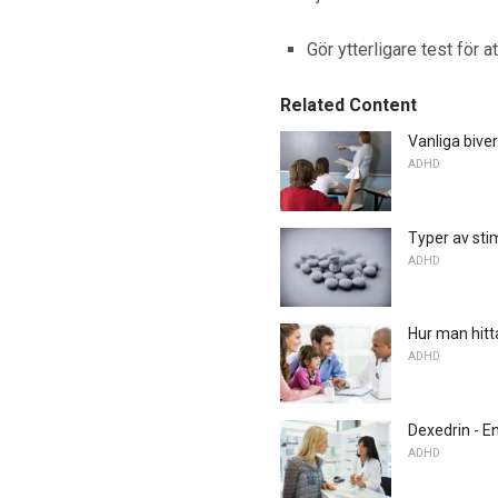
Gör ytterligare test för a
Related Content
Vanliga biv
ADHD
Typer av st
ADHD
Hur man hitt
ADHD
Dexedrin - E
ADHD