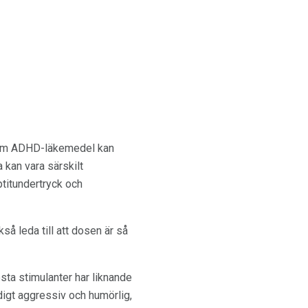
rsom ADHD-läkemedel kan
a kan vara särskilt
ptitundertryck och
å leda till att dosen är så
esta stimulanter har liknande
ldigt aggressiv och humörlig,