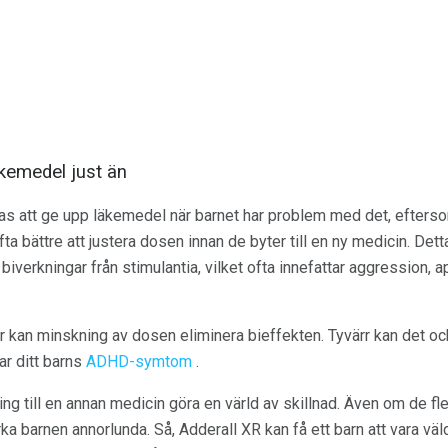
kemedel just än
stas att ge upp läkemedel när barnet har problem med det, efte
fta bättre att justera dosen innan de byter till en ny medicin. Dett
biverkningar från stimulantia, vilket ofta innefattar aggression, a
 kan minskning av dosen eliminera bieffekten. Tyvärr kan det ocks
rar ditt barns
ADHD-symtom
.
ng till en annan medicin göra en värld av skillnad. Även om de fl
ka barnen annorlunda. Så, Adderall XR kan få ett barn att vara vä