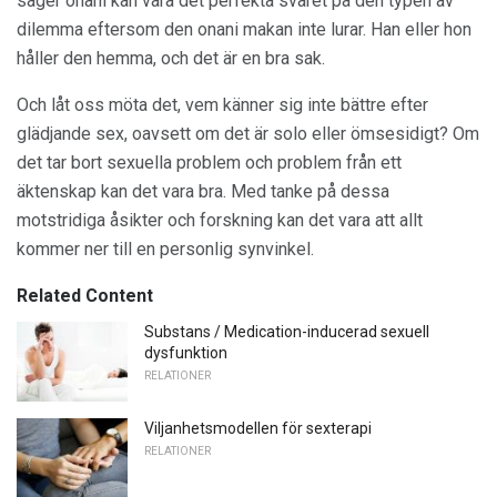
säger onani kan vara det perfekta svaret på den typen av
dilemma eftersom den onani makan inte lurar. Han eller hon
håller den hemma, och det är en bra sak.
Och låt oss möta det, vem känner sig inte bättre efter
glädjande sex, oavsett om det är solo eller ömsesidigt? Om
det tar bort sexuella problem och problem från ett
äktenskap kan det vara bra. Med tanke på dessa
motstridiga åsikter och forskning kan det vara att allt
kommer ner till en personlig synvinkel.
Related Content
Substans / Medication-inducerad sexuell
dysfunktion
RELATIONER
Viljanhetsmodellen för sexterapi
RELATIONER