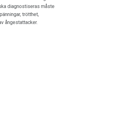
D ska diagnostiseras måste
nningar, trötthet,
av ångestattacker.