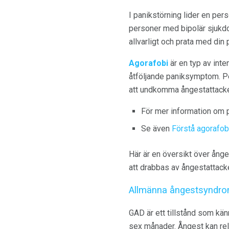
I panikstörning lider en pers
personer med bipolär sjukdo
allvarligt och prata med din 
Agorafobi
är en typ av int
åtföljande paniksymptom. Pe
att undkomma ångestattacker.
För mer information om p
Se även
Förstå agorafob
Här är en översikt över ån
att drabbas av ångestattacke
Allmänna ångestsyndro
GAD är ett tillstånd som kä
sex månader. Ångest kan relat