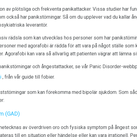
on av plötsliga och frekventa panikattacker. Vissa studier har funn
m också har panikstörningar. Så om du upplever vad du kallar ån
psykiatriska leverantör.
ensiv rädsla som kan utvecklas hos personer som har panikstörni
rsoner med agorafobi är rädda för att vara på något ställe som k
 Agorafobi kan vara så allvarlig att patienten vägrar att lämna si
anikstörningar och ångestattacker, se vår Panic Disorder-webbp
i
, från vår guide till fobier.
geststörningar som kan förekomma med bipolär sjukdom. Som så
r:
m (GAD)
nnetecknas av överdriven oro och fysiska symptom på ångest som
eras till en situation eller händelse eller kan vara irrationell. P