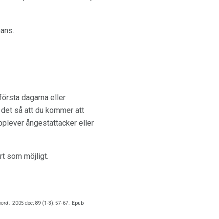
mans.
första dagarna eller
d det så att du kommer att
plever ångestattacker eller
rt som möjligt.
sord
.
2005 dec; 89 (1-3): 57-67.
Epub