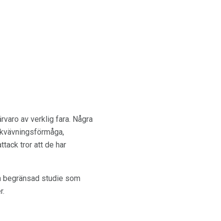
ärvaro av verklig fara. Några
r kvävningsförmåga,
tack tror att de har
en begränsad studie som
r.