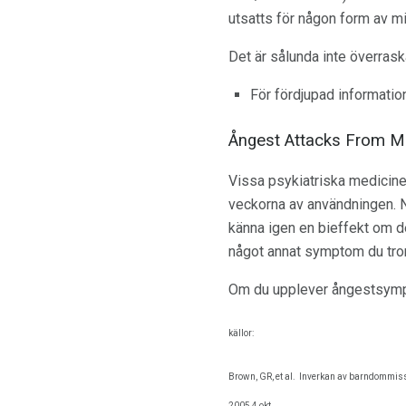
utsatts för någon form av m
Det är sålunda inte överras
För fördjupad information
Ångest Attacks From M
Vissa psykiatriska medicine
veckorna av användningen. Nä
känna igen en bieffekt om d
något annat symptom du tror 
Om du upplever ångestsympto
källor:
Brown, GR, et al.
Inverkan av barndommissb
2005 4 okt.