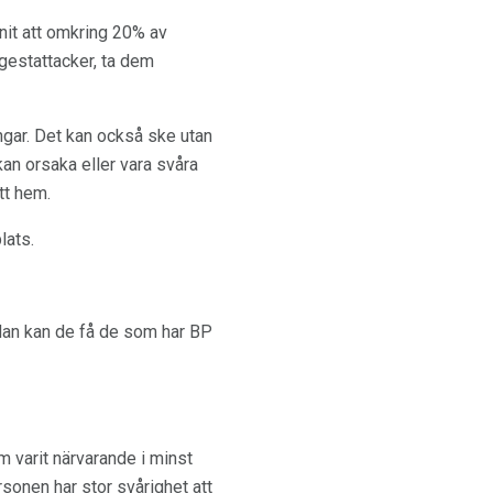
it att omkring 20% ​​av
gestattacker, ta dem
ngar. Det kan också ske utan
an orsaka eller vara svåra
tt hem.
lats.
dan kan de få de som har BP
 varit närvarande i minst
ersonen har stor svårighet att