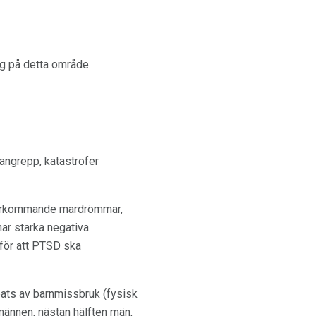
ng på detta område.
angrepp, katastrofer
 återkommande mardrömmar,
har starka negativa
för att PTSD ska
bats av barnmissbruk (fysisk
männen, nästan hälften män,