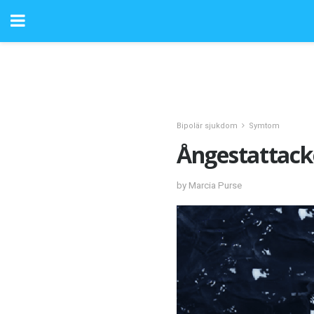
Bipolär sjukdom
Symtom
Ångestattack
by Marcia Purse