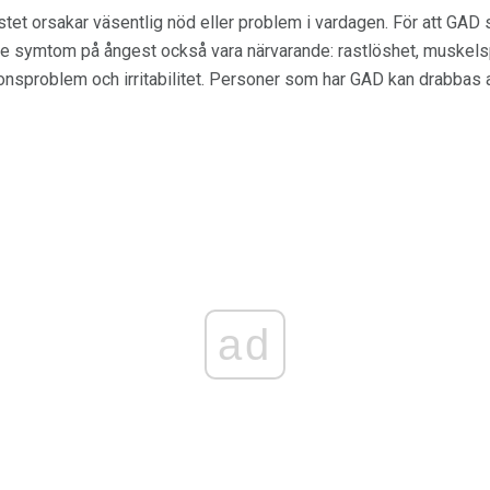
stet orsakar väsentlig nöd eller problem i vardagen. För att GA
are symtom på ångest också vara närvarande: rastlöshet, muskelspä
onsproblem och irritabilitet. Personer som har GAD kan drabbas 
ad