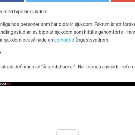
er med bipolär sjukdom
nliga hos personer som har bipolär sjukdom. Faktum är att forsk
ndlingsstudien av bipolär sjukdom som hittills genomförts - fann
är sjukdom också hade en
comorbid
ångestsyndrom.
?
atrisk definition av "ångestattacker". När termen används, referera