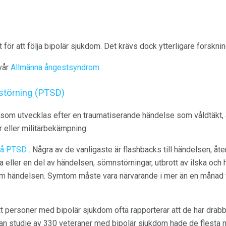
 för att följa bipolär sjukdom. Det krävs dock ytterligare forskni
 vår
Allmänna ångestsyndrom
.
störning (PTSD)
om utvecklas efter en traumatiserande händelse som våldtäkt, 
or eller militärbekämpning.
på PTSD
. Några av de vanligaste är flashbacks till händelsen,
a eller en del av händelsen, sömnstörningar, utbrott av ilska och 
om händelsen. Symtom måste vara närvarande i mer än en månad 
tt personer med bipolär sjukdom ofta rapporterar att de har drab
ådan studie av 330 veteraner med bipolär sjukdom hade de flesta 