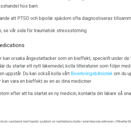
isshandel hos barn.
kande att PTSD och bipolär sjukdom ofta diagnostiseras tillsam
, se vår sida för traumatisk stressstörning.
edications
r kan orsaka ångestattacker som en bieffekt, speciellt under de 
r du startar ett nytt läkemedel, kolla litteraturen som följer me
en uppstår. Du kan också kolla vårt
Biverkningsbibliotek
om du up
kan vara en bieffekt av en av dina mediciner.
m efter att ha startat en ny medicin, kontakta din läkare så sna
ruk i samband med bipolär sjukdom: en replikationsstudie i amerikanska veteraner
J Påverkar Di