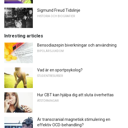
Sigmund Freud Tidslinje
HISTORIA OCH BIOGRAFIER
Intresting articles
Bensodiazepin biverkningar och användning
BIPOLÄR SJUKDOM
Vad är en sportpsykolog?
STUDENTRESURSER
Hur CBT kan hjälpa dig att sluta överhettas
ÄTSTÖRNINGAR
Är transcranial magnetisk stimulering en
effektiv OCD-behandling?