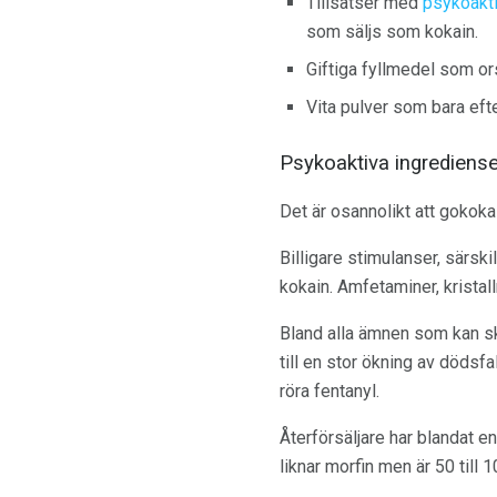
Tillsatser med
psykoakt
som säljs som kokain.
Giftiga fyllmedel som or
Vita pulver som bara eft
Psykoaktiva ingrediense
Det är osannolikt att gokok
Billigare stimulanser, särsk
kokain. Amfetaminer, kristal
Bland alla ämnen som kan skä
till en stor ökning av dödsf
röra fentanyl.
Återförsäljare har blandat e
liknar morfin men är 50 till 