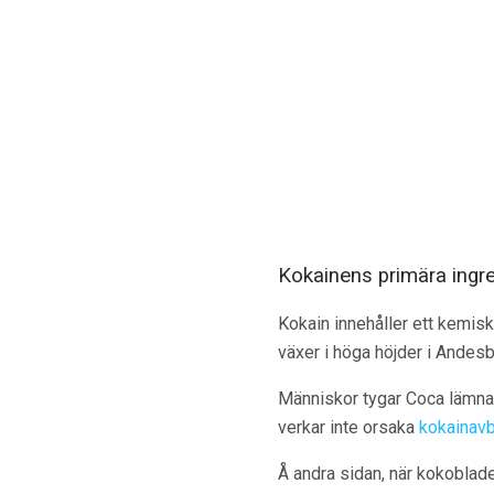
Kokainens primära ingr
Kokain innehåller ett kemi
växer i höga höjder i Andesb
Människor tygar Coca lämnar
verkar inte orsaka
kokainavb
Å andra sidan, när kokobladen