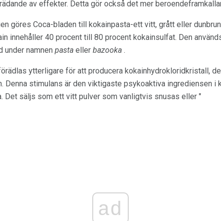
rädande av effekter. Detta gör också det mer beroendeframkalla
n göres Coca-bladen till kokainpasta-ett vitt, grått eller dunbrun
in innehåller 40 procent till 80 procent kokainsulfat. Den använ
änd under namnen
pasta
eller
bazooka
.
örädlas ytterligare för att producera kokainhydrokloridkristall, d
. Denna stimulans är den viktigaste psykoaktiva ingrediensen i k
. Det säljs som ett vitt pulver som vanligtvis snusas eller "
ad