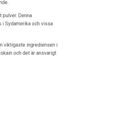
nde.
t pulver. Denna
ds i Sydamerika och vissa
en viktigaste ingrediensen i
okain och det är ansvarigt