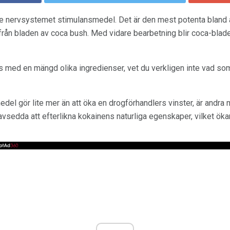
de nervsystemet stimulansmedel. Det är den mest potenta bland 
från bladen av coca bush. Med vidare bearbetning blir coca-blad
 med en mängd olika ingredienser, vet du verkligen inte vad som
el gör lite mer än att öka en drogförhandlers vinster, är andra m
vsedda att efterlikna kokainens naturliga egenskaper, vilket ökar