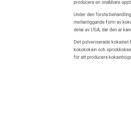
producera en snabbare uppt
Under den första behandlinge
mellanliggande form av koka
delar av USA, där den är k
Det pulveriserade kokainet f
kokokokain och sprickkokain
för att producera kokainhöga