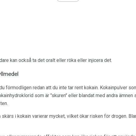
are kan också ta det oralt eller röka eller injicera det.
yllmedel
u förmodligen redan att du inte tar rent kokain. Kokainpulver som
okainhydroklorid som är "skuren" eller blandat med andra ämnen s
ten.
kärs i kokain varierar mycket, vilket ökar risken för drogen. Bla