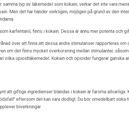
r samma typ av läkemedel som kokain, verkar det inte vara mening
kain. Men det här händer verkligen, möjligen på grund av den int
ändarna
som karfentanil, finns i kokain. Dessa är ännu mer potenta och gif
ånad över att finna att dessa andra stimulanser rapporteras om d
Även om det finns mycket överkorsning mellan stimulanter, såsom
n olika opioidläkemedel. Kokain och opioider fungerar ganska ann
ynt att giftiga ingredienser blandas i kokain är farorna allvarliga.
ödsfall" eftersom det kan vara dödligt. Du bör omedelbart söka h
upplever biverkningar.