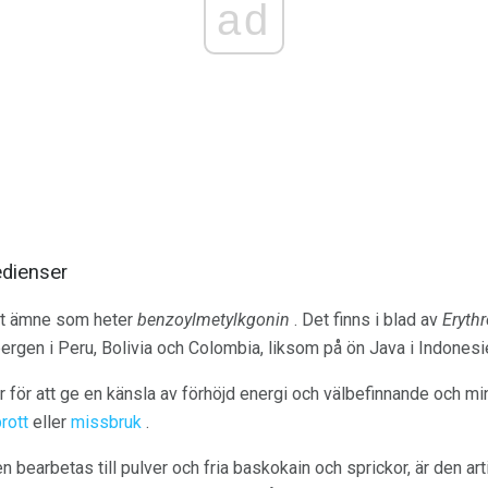
ad
edienser
skt ämne som heter
benzoylmetylkgonin
. Det finns i blad av
Eryth
ergen i Peru, Bolivia och Colombia, liksom på ön Java i Indonesi
 för att ge en känsla av förhöjd energi och välbefinnande och mi
rott
eller
missbruk
.
 bearbetas till pulver och fria baskokain och sprickor, är den arti