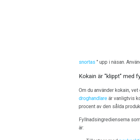
snortas
" upp i näsan. Använd
Kokain är "klippt" med f
Om du använder kokain, vet d
droghandlare
är vanligtvis k
procent av den sålda produk
Fyllnadsingredienserna som s
är: