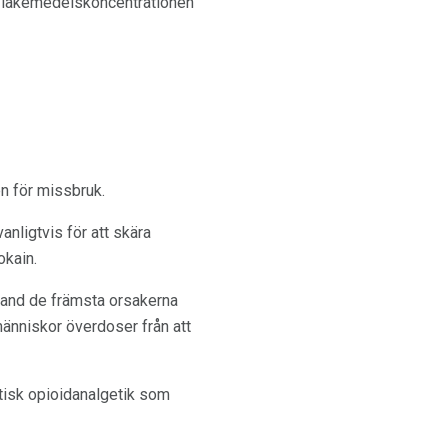
a läkemedelskoncentrationen
n för missbruk.
anligtvis för att skära
okain.
bland de främsta orsakerna
människor överdoser från att
etisk opioidanalgetik som