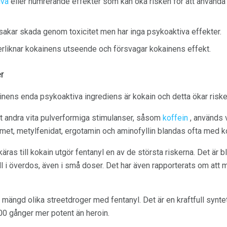
iva
eller numrerande effekter som kan öka risken för att använd
sakar skada genom toxicitet men har inga psykoaktiva effekter.
erliknar kokainens utseende och försvagar kokainens effekt.
r
ainens enda psykoaktiva ingrediens är kokain och detta ökar riske
ilt andra vita pulverformiga stimulanser, såsom
koffein
, används v
lmet, metylfenidat, ergotamin och aminofyllin blandas ofta med k
ras till kokain utgör fentanyl en av de största riskerna. Det är 
all i överdos, även i små doser. Det har även rapporterats om att 
n mängd olika streetdroger med fentanyl. Det är en kraftfull synt
100 gånger mer potent än heroin.