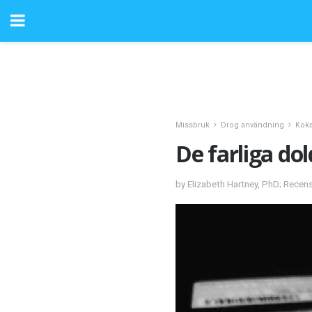
Missbruk
Drog användning
Koka
De farliga do
by Elizabeth Hartney, PhD; Recen