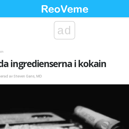
ad
in
lda ingredienserna i kokain
serad av Steven Gans, MD