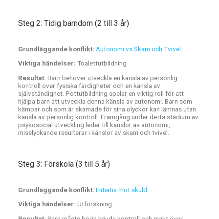
Steg 2: Tidig barndom (2 till 3 år)
Grundläggande konflikt:
Autonomi vs Skam och Tvivel
Viktiga händelser:
Toalettutbildning
Resultat:
Barn behöver utveckla en känsla av personlig
kontroll över fysiska färdigheter och en känsla av
självständighet. Pottutbildning spelar en viktig roll för att
hjälpa barn att utveckla denna känsla av autonomi. Barn som
kämpar och som är skamade för sina olyckor kan lämnas utan
känsla av personlig kontroll. Framgång under detta stadium av
psykosocial utveckling leder till känslor av autonomi,
misslyckande resulterar i känslor av skam och tvivel.
Steg 3: Förskola (3 till 5 år)
Grundläggande konflikt:
Initiativ mot skuld
Viktiga händelser:
Utforskning
Resultat:
Barn måste börja hävda kontroll och makt över