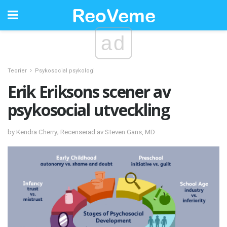
ad
Teorier
Psykosocial psykologi
Erik Eriksons scener av
psykosocial utveckling
by Kendra Cherry; Recenserad av Steven Gans, MD