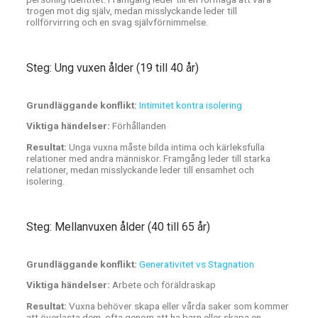
trogen mot dig själv, medan misslyckande leder till
rollförvirring och en svag självförnimmelse.
Steg: Ung vuxen ålder (19 till 40 år)
Grundläggande konflikt:
Intimitet kontra isolering
Viktiga händelser:
Förhållanden
Resultat:
Unga vuxna måste bilda intima och kärleksfulla
relationer med andra människor. Framgång leder till starka
relationer, medan misslyckande leder till ensamhet och
isolering.
Steg: Mellanvuxen ålder (40 till 65 år)
Grundläggande konflikt:
Generativitet vs Stagnation
Viktiga händelser:
Arbete och föräldraskap
Resultat:
Vuxna behöver skapa eller vårda saker som kommer
att överlasta dem, ofta genom att ha barn eller skapa en