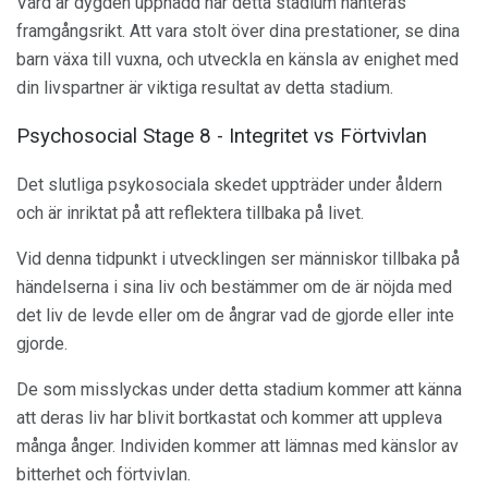
Vård är dygden uppnådd när detta stadium hanteras
framgångsrikt. Att vara stolt över dina prestationer, se dina
barn växa till vuxna, och utveckla en känsla av enighet med
din livspartner är viktiga resultat av detta stadium.
Psychosocial Stage 8 - Integritet vs Förtvivlan
Det slutliga psykosociala skedet uppträder under åldern
och är inriktat på att reflektera tillbaka på livet.
Vid denna tidpunkt i utvecklingen ser människor tillbaka på
händelserna i sina liv och bestämmer om de är nöjda med
det liv de levde eller om de ångrar vad de gjorde eller inte
gjorde.
De som misslyckas under detta stadium kommer att känna
att deras liv har blivit bortkastat och kommer att uppleva
många ånger. Individen kommer att lämnas med känslor av
bitterhet och förtvivlan.