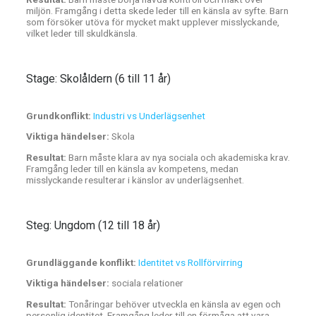
miljön. Framgång i detta skede leder till en känsla av syfte. Barn
som försöker utöva för mycket makt upplever misslyckande,
vilket leder till skuldkänsla.
Stage: Skolåldern (6 till 11 år)
Grundkonflikt:
Industri vs Underlägsenhet
Viktiga händelser:
Skola
Resultat:
Barn måste klara av nya sociala och akademiska krav.
Framgång leder till en känsla av kompetens, medan
misslyckande resulterar i känslor av underlägsenhet.
Steg: Ungdom (12 till 18 år)
Grundläggande konflikt:
Identitet vs Rollförvirring
Viktiga händelser:
sociala relationer
Resultat:
Tonåringar behöver utveckla en känsla av egen och
personlig identitet. Framgång leder till en förmåga att vara