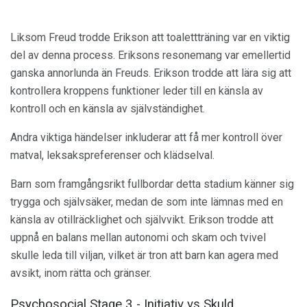
Liksom Freud trodde Erikson att toalettträning var en viktig
del av denna process. Eriksons resonemang var emellertid
ganska annorlunda än Freuds. Erikson trodde att lära sig att
kontrollera kroppens funktioner leder till en känsla av
kontroll och en känsla av självständighet.
Andra viktiga händelser inkluderar att få mer kontroll över
matval, leksakspreferenser och klädselval.
Barn som framgångsrikt fullbordar detta stadium känner sig
trygga och självsäker, medan de som inte lämnas med en
känsla av otillräcklighet och självvikt. Erikson trodde att
uppnå en balans mellan autonomi och skam och tvivel
skulle leda till viljan, vilket är tron ​​att barn kan agera med
avsikt, inom rätta och gränser.
Psychosocial Stage 3 - Initiativ vs Skuld