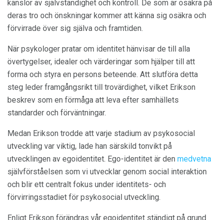
känslor av självständighet och kontroll. De som är osäkra på
deras tro och önskningar kommer att känna sig osäkra och
förvirrade över sig själva och framtiden.
När psykologer pratar om identitet hänvisar de till alla
övertygelser, idealer och värderingar som hjälper till att
forma och styra en persons beteende. Att slutföra detta
steg leder framgångsrikt till trovärdighet, vilket Erikson
beskrev som en förmåga att leva efter samhällets
standarder och förväntningar.
Medan Erikson trodde att varje stadium av psykosocial
utveckling var viktig, lade han särskild tonvikt på
utvecklingen av egoidentitet. Ego-identitet är den
medvetna
självförståelsen som vi utvecklar genom social interaktion
och blir ett centralt fokus under identitets- och
förvirringsstadiet för psykosocial utveckling.
Enligt Erikson förändras vår egoidentitet ständigt på grund