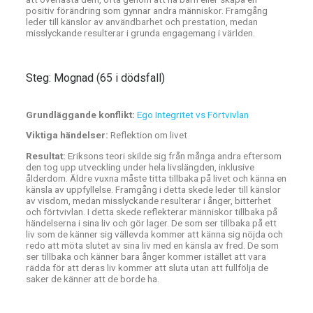
positiv förändring som gynnar andra människor. Framgång
leder till känslor av användbarhet och prestation, medan
misslyckande resulterar i grunda engagemang i världen.
Steg: Mognad (65 i dödsfall)
Grundläggande konflikt:
Ego Integritet vs Förtvivlan
Viktiga händelser:
Reflektion om livet
Resultat:
Eriksons teori skilde sig från många andra eftersom
den tog upp utveckling under hela livslängden, inklusive
ålderdom. Äldre vuxna måste titta tillbaka på livet och känna en
känsla av uppfyllelse. Framgång i detta skede leder till känslor
av visdom, medan misslyckande resulterar i ånger, bitterhet
och förtvivlan. I detta skede reflekterar människor tillbaka på
händelserna i sina liv och gör lager. De som ser tillbaka på ett
liv som de känner sig vällevda kommer att känna sig nöjda och
redo att möta slutet av sina liv med en känsla av fred. De som
ser tillbaka och känner bara ånger kommer istället att vara
rädda för att deras liv kommer att sluta utan att fullfölja de
saker de känner att de borde ha.