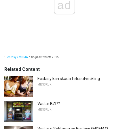
ad
"
Ecstasy / MDMA
."
Drug Fact Sheets
2015
Related Content
Ecstasy kan skada fetusutveckling
MISSBRUK
Vad är BZP?
MISSBRUK
Vad är effekterna av Ecstasy (MDMA)?