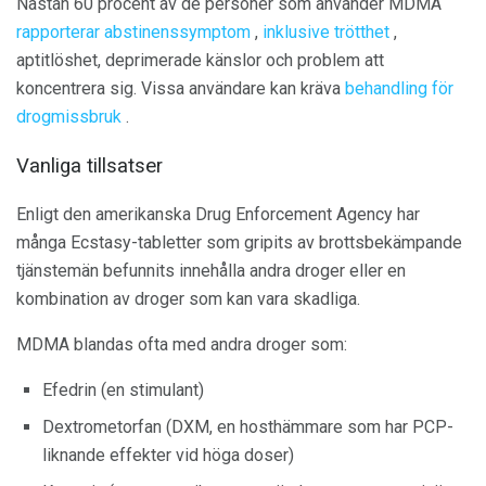
Nästan 60 procent av de personer som använder MDMA
rapporterar abstinenssymptom
,
inklusive trötthet
,
aptitlöshet, deprimerade känslor och problem att
koncentrera sig. Vissa användare kan kräva
behandling för
drogmissbruk
.
Vanliga tillsatser
Enligt den amerikanska Drug Enforcement Agency har
många Ecstasy-tabletter som gripits av brottsbekämpande
tjänstemän befunnits innehålla andra droger eller en
kombination av droger som kan vara skadliga.
MDMA blandas ofta med andra droger som:
Efedrin (en stimulant)
Dextrometorfan (DXM, en hosthämmare som har PCP-
liknande effekter vid höga doser)