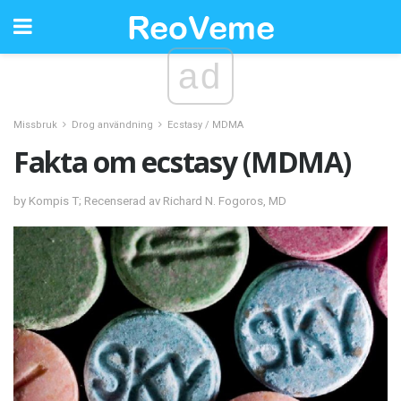
ad
Missbruk
Drog användning
Ecstasy / MDMA
Fakta om ecstasy (MDMA)
by Kompis T; Recenserad av Richard N. Fogoros, MD