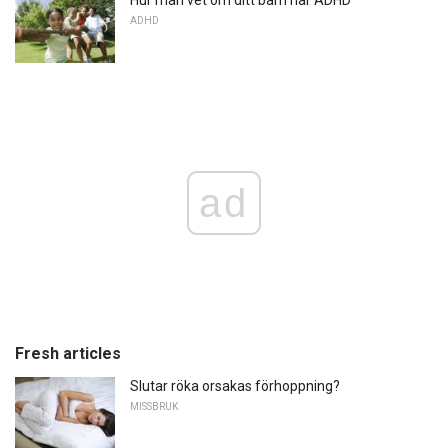
Hur man vet om ditt barn har ADHD
ADHD
ad
Fresh articles
Slutar röka orsakas förhoppning?
MISSBRUK