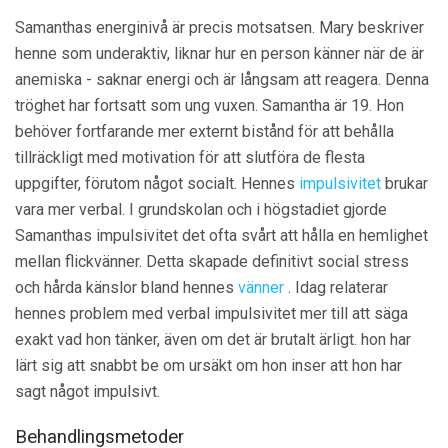
Samanthas energinivå är precis motsatsen. Mary beskriver
henne som underaktiv, liknar hur en person känner när de är
anemiska - saknar energi och är långsam att reagera. Denna
tröghet har fortsatt som ung vuxen. Samantha är 19. Hon
behöver fortfarande mer externt bistånd för att behålla
tillräckligt med motivation för att slutföra de flesta
uppgifter, förutom något socialt. Hennes
impulsivitet
brukar
vara mer verbal. I grundskolan och i högstadiet gjorde
Samanthas impulsivitet det ofta svårt att hålla en hemlighet
mellan flickvänner. Detta skapade definitivt social stress
och hårda känslor bland hennes
vänner
. Idag relaterar
hennes problem med verbal impulsivitet mer till att säga
exakt vad hon tänker, även om det är brutalt ärligt. hon har
lärt sig att snabbt be om ursäkt om hon inser att hon har
sagt något impulsivt.
Behandlingsmetoder