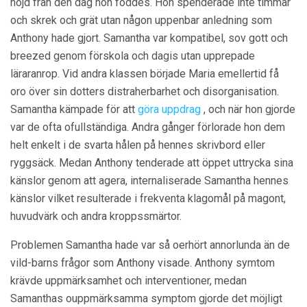
nöjd från den dag hon föddes. Hon spenderade inte timmar
och skrek och grät utan någon uppenbar anledning som
Anthony hade gjort. Samantha var kompatibel, sov gott och
breezed genom förskola och dagis utan upprepade
läraranrop. Vid andra klassen började Maria emellertid få
oro över sin dotters distraherbarhet och disorganisation.
Samantha kämpade för att
göra uppdrag
, och när hon gjorde
var de ofta ofullständiga. Andra gånger förlorade hon dem
helt enkelt i de svarta hålen på hennes skrivbord eller
ryggsäck. Medan Anthony tenderade att öppet uttrycka sina
känslor genom att agera, internaliserade Samantha hennes
känslor vilket resulterade i frekventa klagomål på magont,
huvudvärk och andra kroppssmärtor.
Problemen Samantha hade var så oerhört annorlunda än de
vild-barns frågor som Anthony visade. Anthony symtom
krävde uppmärksamhet och interventioner, medan
Samanthas ouppmärksamma symptom gjorde det möjligt