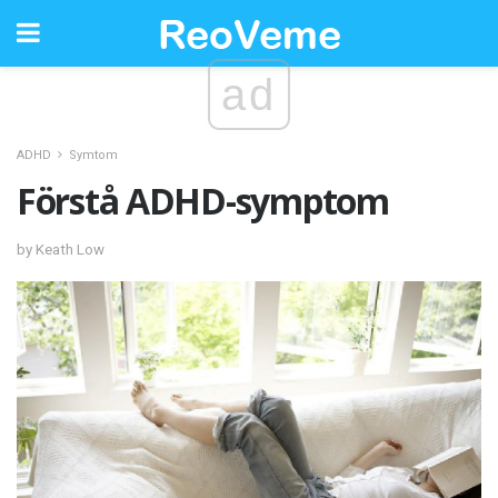
ad
ADHD
Symtom
Förstå ADHD-symptom
by Keath Low