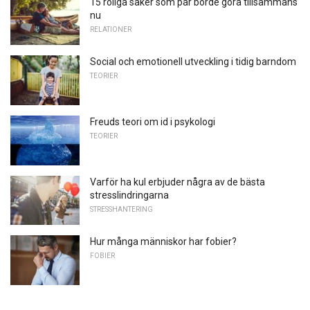
15 roliga saker som par borde göra tillsammans
nu
RELATIONER
Social och emotionell utveckling i tidig barndom
TEORIER
Freuds teori om id i psykologi
TEORIER
Varför ha kul erbjuder några av de bästa
stresslindringarna
STRESSHANTERING
Hur många människor har fobier?
FOBIER