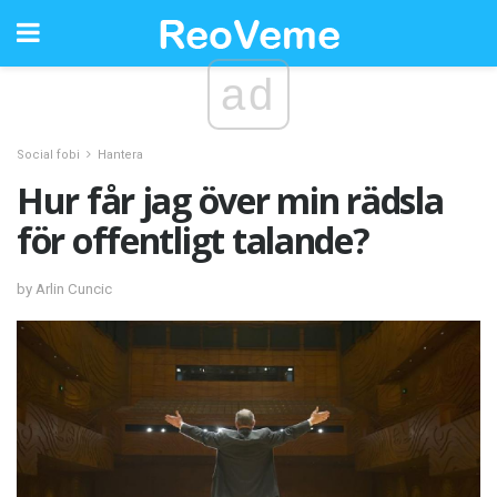
ad
Social fobi
Hantera
Hur får jag över min rädsla
för offentligt talande?
by Arlin Cuncic