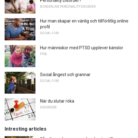
Personality Disorder?
BORDERLINE PERSONALITY DISORDER
Hur man skapar en vänlig och tillförlitlig online
profil
SOCIAL FOBI
Hur människor med PTSD upplever känslor
PTSD
Social ångest och grannar
SOCIAL FOBI
När du slutar röka
DISORDERS
Intresting articles