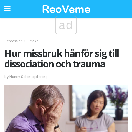
ad
Depression
Orsaker
Hur missbruk hänför sig till
dissociation och trauma
by Nancy Schimelpfening