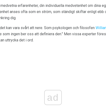
medvetna erfarenheter, din individuella medvetenhet om dina egna
nhet anses ofta som en ström, som ständigt skiftar enligt ebb o
mkring dig.
t kan vara svårt att nere. Som psykologen och filosofen
Willi
 som ingen ber oss att definiera den." Men vissa experter föresl
 uttrycka det i ord.
ad