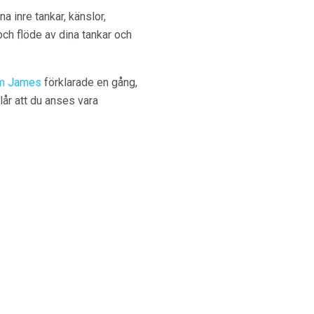
 inre tankar, känslor,
ch flöde av dina tankar och
am James
förklarade en gång,
år att du anses vara