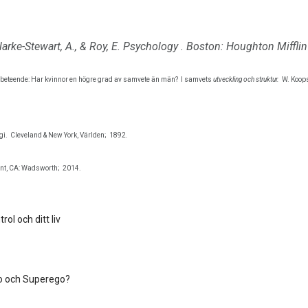
larke-Stewart, A., & Roy, E.
Psychology
.
Boston: Houghton Miffli
v beteende: Har kvinnor en högre grad av samvete än män?
I samvets
utveckling och struktur.
W. Koop
gi.
Cleveland & New York, Världen;
1892.
nt, CA: Wadsworth;
2014.
rol och ditt liv
go och Superego?