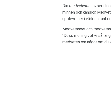
Din
medvetenhet
avser dina 
minnen och känslor. Medvete
upplevelser i världen runt o
Medvetandet och medvetande
"Dess mening vet vi så länge
medveten om något om du kan