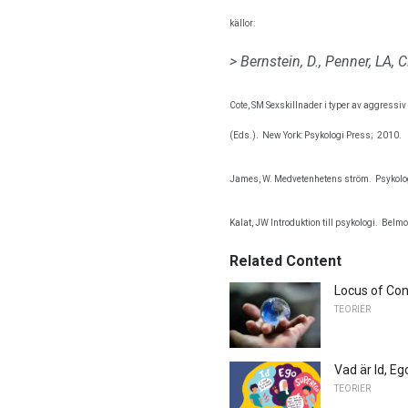
källor:
> Bernstein, D., Penner, LA, C
Cote, SM Sexskillnader i typer av aggressi
(Eds.).
New York: Psykologi Press;
2010.
James, W. Medvetenhetens ström.
Psykolo
Kalat, JW Introduktion till psykologi.
Belmo
Related Content
Locus of Cont
TEORIER
Vad är Id, E
TEORIER