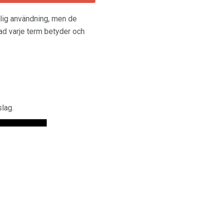
glig användning, men de
vad varje term betyder och
slag.