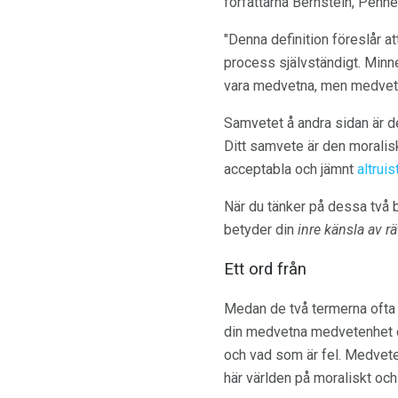
författarna Bernstein, Penne
"Denna definition föreslår 
process självständigt. Minn
vara medvetna, men medveten
Samvetet å andra sidan är d
Ditt samvete är den moralis
acceptabla och jämnt
altruis
När du tänker på dessa två 
betyder din
inre känsla av rä
Ett ord från
Medan de två termerna ofta f
din medvetna medvetenhet om 
och vad som är fel. Medvete
här världen på moraliskt och