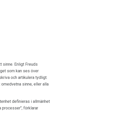
t sinne. Enligt Freuds
erget som kan ses över
iva och artikulera tydligt.
 omedvetna sinne, eller alla
enhet definieras i allmänhet
 processer", förklarar