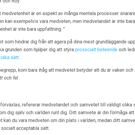
r och Roy.
att medvetenhet är en aspekt av många mentala processer snarare
en kan exempelvis vara medveten, men medvetandet är inte bara 
het är inte bara uppfattning. "
et som hindrar dig från att agera på dina mest grundläggande up
ka grunden som hjälper dig att styra
prosocialt beteende
och lede
tiska sätt
.
begrepp, kom bara ihåg att medvetet betyder att du är
vaken och
tt och fel
.
örväxlas, refererar medvetandet och samvetet till väldigt olika 
dig själv och världen runt dig. Ditt samvete är din förmåga att 
t kan du vara medveten om din plats i världen, medan ditt samvet
 socialt acceptabla sätt.