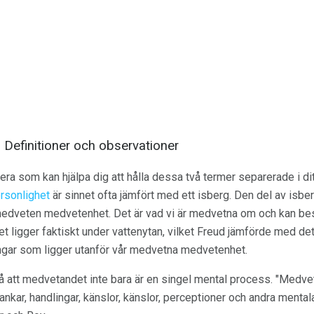
Definitioner och observationer
tera som kan hjälpa dig att hålla dessa två termer separerade i dit
rsonlighet
är sinnet ofta jämfört med ett isberg. Den del av isb
medveten medvetenhet. Det är vad vi är medvetna om och kan beskr
t ligger faktiskt under vattenytan, vilket Freud jämförde med det
ngar som ligger utanför vår medvetna medvetenhet.
å att medvetandet inte bara är en singel mental process. "Medvet
ar, handlingar, känslor, känslor, perceptioner och andra mentala