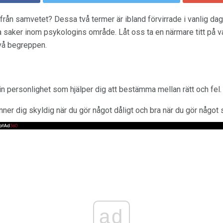
från samvetet? Dessa två termer är ibland förvirrade i vanlig da
ka saker inom psykologins område. Låt oss ta en närmare titt på 
två begreppen.
in personlighet som hjälper dig att bestämma mellan rätt och fel.
nner dig skyldig när du gör något dåligt och bra när du gör något 
ad