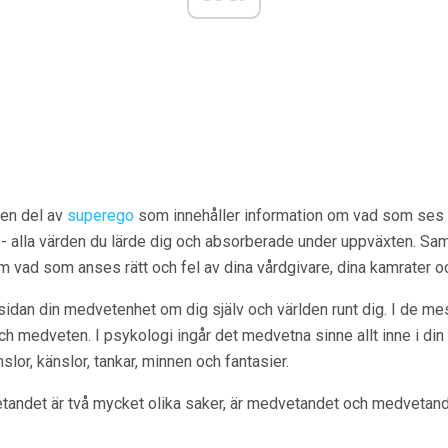
en del av
superego
som innehåller information om vad som ses s
 - alla värden du lärde dig och absorberade under uppväxten. Sam
 vad som anses rätt och fel av dina vårdgivare, dina kamrater och
sidan din medvetenhet om dig själv och världen runt dig. I de me
ch medveten. I psykologi ingår det medvetna sinne allt inne i di
lor, känslor, tankar, minnen och fantasier.
det är två mycket olika saker, är medvetandet och medvetandet f