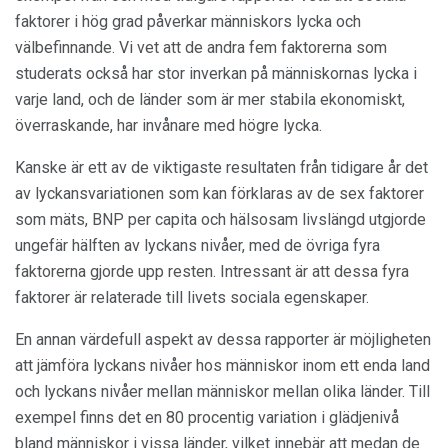
faktorer i hög grad påverkar människors lycka och
välbefinnande. Vi vet att de andra fem faktorerna som
studerats också har stor inverkan på människornas lycka i
varje land, och de länder som är mer stabila ekonomiskt,
överraskande, har invånare med högre lycka.
Kanske är ett av de viktigaste resultaten från tidigare år det
av lyckansvariationen som kan förklaras av de sex faktorer
som mäts, BNP per capita och hälsosam livslängd utgjorde
ungefär hälften av lyckans nivåer, med de övriga fyra
faktorerna gjorde upp resten. Intressant är att dessa fyra
faktorer är relaterade till livets sociala egenskaper.
En annan värdefull aspekt av dessa rapporter är möjligheten
att jämföra lyckans nivåer hos människor inom ett enda land
och lyckans nivåer mellan människor mellan olika länder. Till
exempel finns det en 80 procentig variation i glädjenivå
bland människor i vissa länder, vilket innebär att medan de