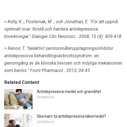
> Kelly, K .;
Posternak, M .;
och Jonathan, E. "För att uppnå
optimalt svar: förstå och hantera antidepressiva
biverkningar."
Dialoger Clin Neurosci
.
2008;
10 (4): 409-418.
> Renoir, T. "Selektivt serotoninåterupptagningsinhibitor
antidepressiva behandlingsavbrottssyndrom: en
genomgång av de kliniska bevisen och möjliga mekanismer
som berörs."
Front Pharmacol
.
2013;
04:45.
Related Content
Antidepressiva medel och graviditet
DEPRESSION
Ska barn ta antidepressiva läkemedel?
DEPRESSION