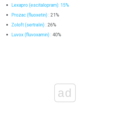
Lexapro (escitalopram): 15%
Prozac (fluoxetin)
: 21%
Zoloft (sertralin)
: 26%
Luvox (fluvoxamin)
: 40%
ad