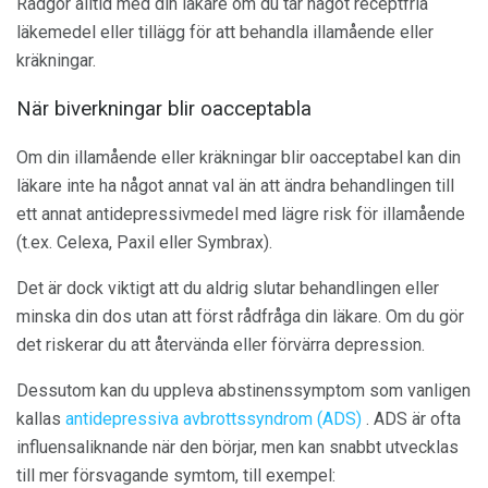
Rådgör alltid med din läkare om du tar något receptfria
läkemedel eller tillägg för att behandla illamående eller
kräkningar.
När biverkningar blir oacceptabla
Om din illamående eller kräkningar blir oacceptabel kan din
läkare inte ha något annat val än att ändra behandlingen till
ett annat antidepressivmedel med lägre risk för illamående
(t.ex. Celexa, Paxil eller Symbrax).
Det är dock viktigt att du aldrig slutar behandlingen eller
minska din dos utan att först rådfråga din läkare. Om du gör
det riskerar du att återvända eller förvärra depression.
Dessutom kan du uppleva abstinenssymptom som vanligen
kallas
antidepressiva avbrottssyndrom (ADS)
. ADS är ofta
influensaliknande när den börjar, men kan snabbt utvecklas
till mer försvagande symtom, till exempel: