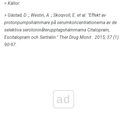
> Källor:
> Gästad, D .;
Westin, A .;
Skoqvoll, E. et al.
"Effekt av
protonpumpshämmare på serumkoncentrationerna av de
selektiva serotoninåterupptagshämmarna Citalopram,
Escitalopram och Sertralin."
Ther Drug Monit
.
2015;
37 (1):
90-97.
ad