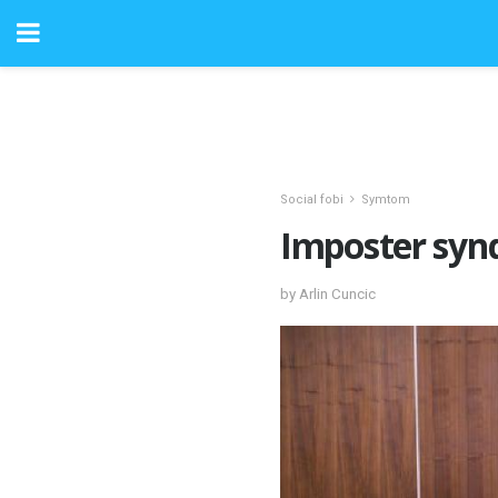
Social fobi
Symtom
Imposter syn
by Arlin Cuncic