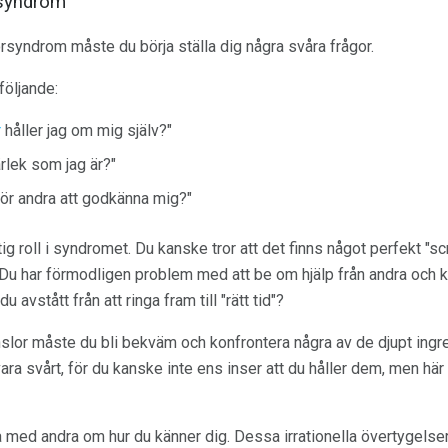
rsyndrom
syndrom måste du börja ställa dig några svåra frågor.
följande:
r
håller jag om mig själv?"
kärlek som jag är?"
för andra att godkänna mig?"
ig roll i syndromet. Du kanske tror att det finns något perfekt "sc
. Du har förmodligen problem med att be om hjälp från andra och k
 avstått från att ringa fram till "rätt tid"?
änslor måste du bli bekväm och konfrontera några av de djupt ing
vara svårt, för du kanske inte ens inser att du håller dem, men här
 med andra om hur du känner dig. Dessa irrationella övertygelser 