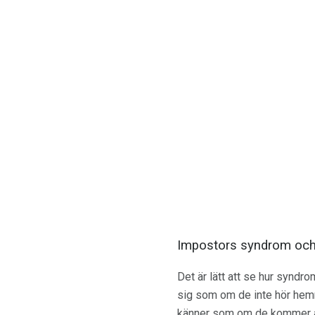
Impostors syndrom och
Det är lätt att se hur syndr
sig som om de inte hör hemm
känner som om de kommer at