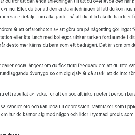
är du tror att den enda anledningen till att du överlevde den här 
vning. Eller, du tror att den enda anledningen till att du kom ige
morerade detaljer om alla gäster så att du alltid skulle ha idéer f
om är att erfarenheten av att göra bra på någonting gör inget fö
tion eller äta lunch med kollegor, tänker tanken fortfarande i dit
pnår desto mer känns du bara som ett bedrägeri. Det är som om d
 gäller social ångest om du fick tidig feedback om att du inte var 
grundläggande övertygelse om dig själv är så stark, att de inte fö
 ett resultat av lycka, för att en socialt inkompetent person ba
sa känslor oro och kan leda till depression. Människor som up
a om hur de känner sig med någon och lider i tystnad, precis som