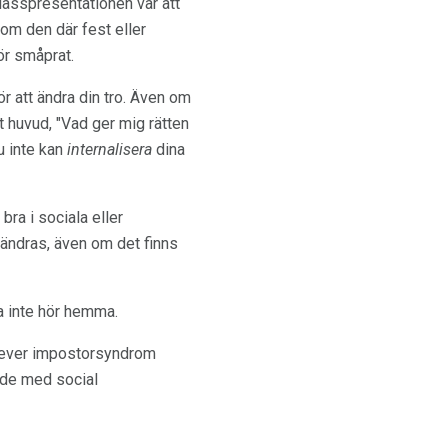
klasspresentationen var att
nom den där fest eller
ör småprat.
r att ändra din tro. Även om
t huvud, "Vad ger mig rätten
u inte kan
internalisera
dina
bra i sociala eller
rändras, även om det finns
ra inte hör hemma.
plever impostorsyndrom
 de med social