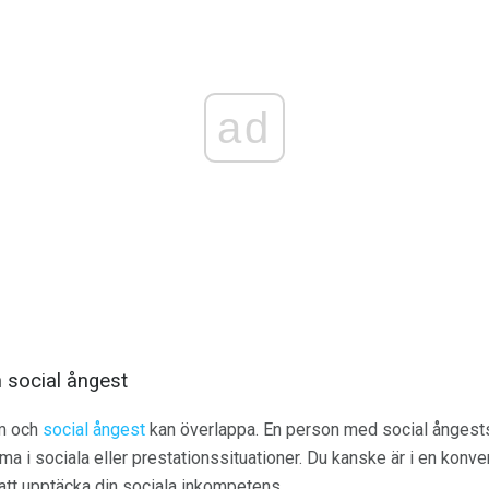
ad
 social ångest
om och
social ångest
kan överlappa. En person med social ånges
a i sociala eller prestationssituationer. Du kanske är i en kon
t upptäcka din sociala inkompetens.