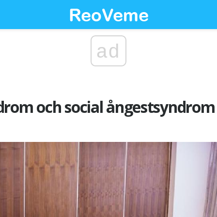
ad
drom och social ångestsyndrom