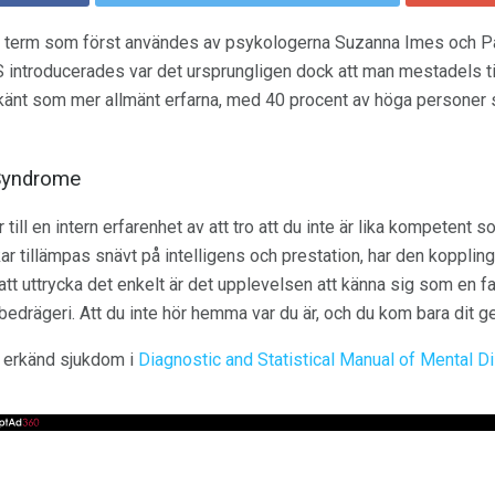
n term som först användes av psykologerna Suzanna Imes och P
S introducerades var det ursprungligen dock att man mestadels t
rkänt som mer allmänt erfarna, med 40 procent av höga personer
 Syndrome
ll en intern erfarenhet av att tro att du inte är lika kompetent so
r tillämpas snävt på intelligens och prestation, har den koppling
tt uttrycka det enkelt är det upplevelsen att känna sig som en 
drägeri. Att du inte hör hemma var du är, och du kom bara dit g
 erkänd sjukdom i
Diagnostic and Statistical Manual of Mental 