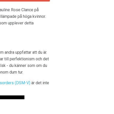
auline Rose Clance på
illämpade på höga kvinnor.
 som upplever detta
m andra uppfattar att du är.
ar till perfektionism och det
falsk - du känner som om du
enom dum tur.
Disorders (DSM-V)
är det inte