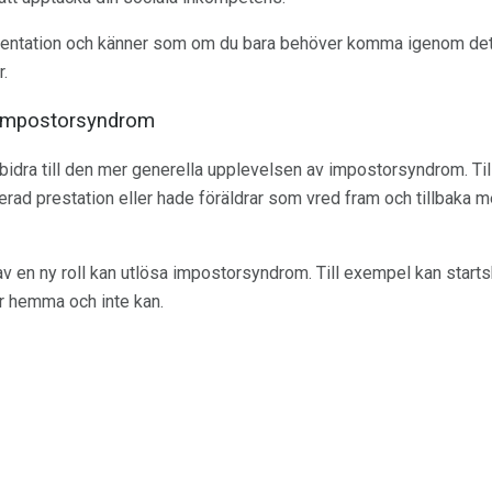
sentation och känner som om du bara behöver komma igenom det 
.
l impostorsyndrom
n bidra till den mer generella upplevelsen av impostorsyndrom. T
erad prestation eller hade föräldrar som vred fram och tillbaka m
av en ny roll kan utlösa impostorsyndrom. Till exempel kan startsk
r hemma och inte kan.