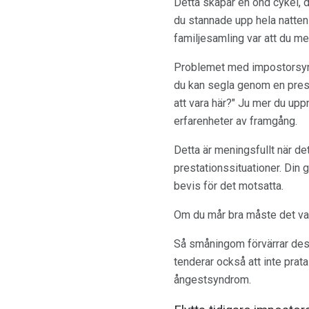
Detta skapar en ond cykel, d
du stannade upp hela natten ö
familjesamling var att du me
Problemet med impostorsyndr
du kan segla genom en presta
att vara här?" Ju mer du up
erfarenheter av framgång.
Detta är meningsfullt när det
prestationssituationer. Din 
bevis för det motsatta.
Om du mår bra måste det vara
Så småningom förvärrar des
tenderar också att inte prat
ångestsyndrom.