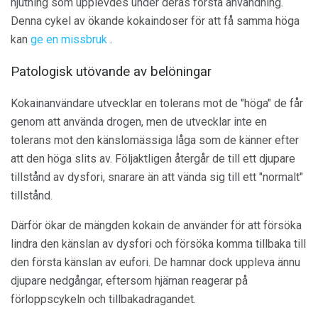
njutning som upplevdes under deras första användning.
Denna cykel av ökande kokaindoser för att få samma höga
kan
ge en missbruk
.
Patologisk utövande av belöningar
Kokainanvändare utvecklar en tolerans mot de "höga" de får
genom att använda drogen, men de utvecklar inte en
tolerans mot den känslomässiga låga som de känner efter
att den höga slits av. Följaktligen återgår de till ett djupare
tillstånd av dysfori, snarare än att vända sig till ett "normalt"
tillstånd.
Därför ökar de mängden kokain de använder för att försöka
lindra den känslan av dysfori och försöka komma tillbaka till
den första känslan av eufori. De hamnar dock uppleva ännu
djupare nedgångar, eftersom hjärnan reagerar på
förloppscykeln och tillbakadragandet.