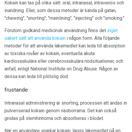
Kokain kan tas på olika sätt: oral, intranasal, intravenös och
inandning. Eller, som dessa metoder är kända på gatan,
"chewing", "snorting", "mainlining", "injecting" och "smoking."
Förutom godkänd medicinsk användning finns det
inget
säkert sätt att använda kokain
i någon form. Alla följande
metoder för att använda läkemedlet kan leda till absorption
av toxiska nivåer av kokain, eventuella akuta
kardiovaskulära eller cerebrovaskulära nödsituationer, och
anfall, enligt National Institute on Drug Abuse. Någon av
dessa kan leda till plötslig död.
frustande
Intranasal administrering är snorting, processen att andas in
pulveriserad kokain genom näsborrarna. Det kan också
gnidas på slemhinnorna och absorberas i blodet.
När en användare snarkar kokain, läggs läkemedlet på en