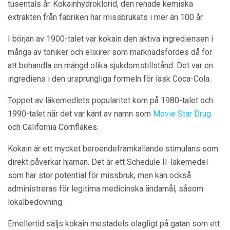
tusentals år. Kokainhydroklorid, den renade kemiska
extrakten från fabriken har missbrukats i mer än 100 år.
I början av 1900-talet var kokain den aktiva ingrediensen i
många av toniker och elixirer som marknadsfördes då för
att behandla en mängd olika sjukdomstillstånd. Det var en
ingrediens i den ursprungliga formeln för läsk Coca-Cola.
Toppet av läkemedlets popularitet kom på 1980-talet och
1990-talet när det var känt av namn som
Movie Star Drug
och California Cornflakes.
Kokain är ett mycket beroendeframkallande stimulans som
direkt påverkar hjärnan. Det är ett Schedule II-läkemedel
som har stor potential för missbruk, men kan också
administreras för legitima medicinska ändamål, såsom
lokalbedövning.
Emellertid säljs kokain mestadels olagligt på gatan som ett