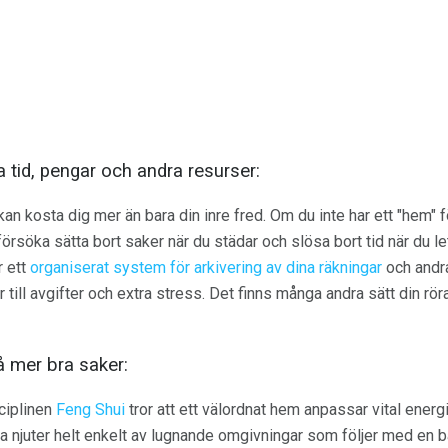
tid, pengar och andra resurser:
kan kosta dig mer än bara din inre fred. Om du inte har ett "hem" fö
örsöka sätta bort saker när du städar och slösa bort tid när du le
r ett
organiserat system för arkivering av dina räkningar
och andra
r till avgifter och extra stress. Det finns många andra sätt din rö
å mer bra saker:
ciplinen
Feng Shui
tror att ett välordnat hem anpassar vital energi i
dra njuter helt enkelt av lugnande omgivningar som följer med en 