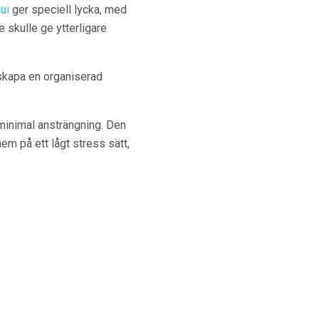
ui
ger speciell lycka, med
e skulle ge ytterligare
t skapa en organiserad
 minimal ansträngning. Den
hem på ett lågt stress sätt,