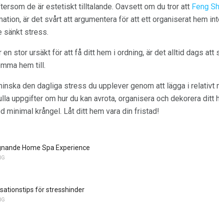
rsom de är estetiskt tilltalande. Oavsett om du tror att
Feng Sh
tion, är det svårt att argumentera för att ett organiserat hem int
e sänkt stress.
n stor ursäkt för att få ditt hem i ordning, är det alltid dags at
omma hem till.
 minska den dagliga stress du upplever genom att lägga i relativt
ulla uppgifter om hur du kan avrota, organisera och dekorera ditt 
d minimal krångel. Låt ditt hem vara din fristad!
lugnande Home Spa Experience
NG
ationstips för stresshinder
NG