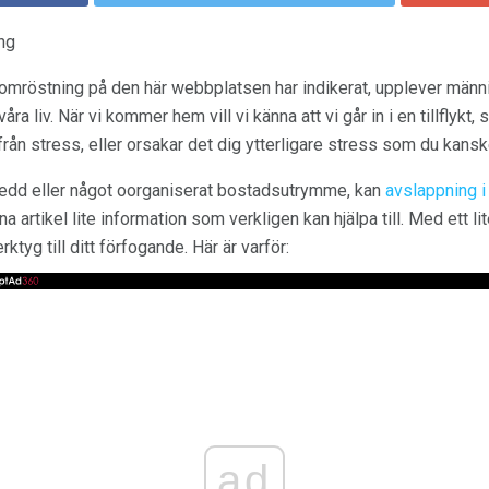
ng
 omröstning på den här webbplatsen har indikerat, upplever männi
ra liv. När vi kommer hem vill vi känna att vi går in i en tillflykt,
från stress, eller orsakar det dig ytterligare stress som du kan
inredd eller något oorganiserat bostadsutrymme, kan
avslappning 
na artikel lite information som verkligen kan hjälpa till. Med ett li
ktyg till ditt förfogande. Här är varför:
ad