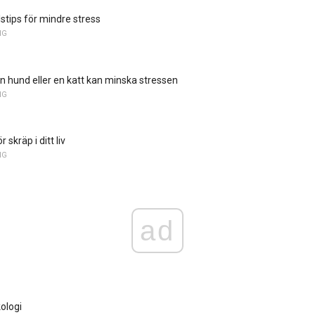
stips för mindre stress
NG
en hund eller en katt kan minska stressen
NG
 skräp i ditt liv
NG
ad
ologi