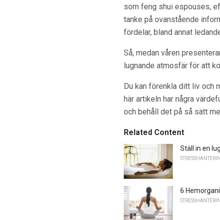
som feng shui espouses, efte
tanke på ovanstående informa
fördelar, bland annat ledand
Så, medan våren presenterar e
lugnande atmosfär för att k
Du kan förenkla ditt liv och
här artikeln har några värdef
och behåll det på så sätt me
Related Content
Ställ in en 
STRESSHANTERI
6 Hemorganis
STRESSHANTERI