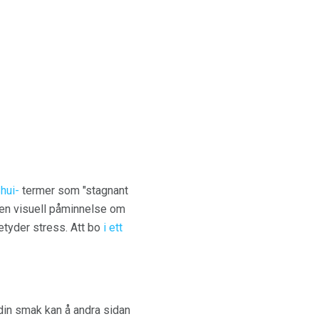
hui-
termer som "stagnant
m en visuell påminnelse om
betyder stress. Att bo
i ett
din smak kan å andra sidan