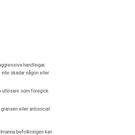
aggressiva handlingar,
inte skadar någon eller
on utlösare som föregick
ränsen eller antisocial
allmänna befolkningen kan