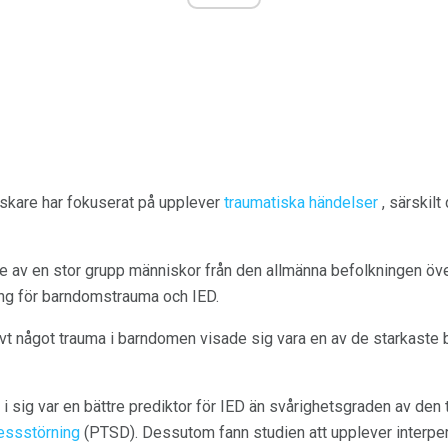
rskare har fokuserat på upplever
traumatiska händelser
, särskilt
die av en stor grupp människor från den allmänna befolkningen öv
ng för barndomstrauma och IED.
evt något trauma i barndomen visade sig vara en av de starkaste bi
 i sig var en bättre prediktor för IED än svårighetsgraden av de
essstörning
(PTSD). Dessutom fann studien att upplever interper