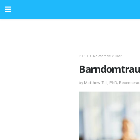
PTSD
Relaterade villkor
Barndomtraum
by Matthew Tull, PhD; Recensera