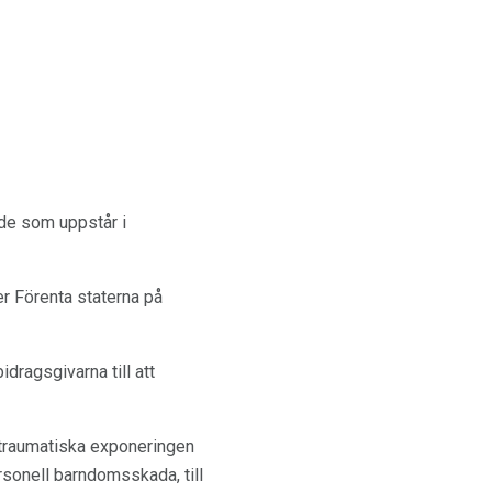
 de som uppstår i
er Förenta staterna på
dragsgivarna till att
n traumatiska exponeringen
sonell barndomsskada, till