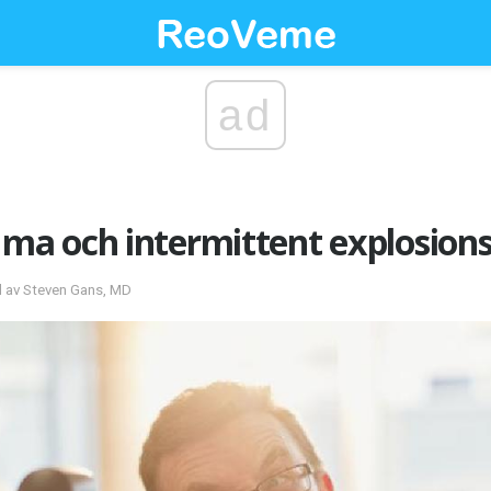
ad
a och intermittent explosions
d av Steven Gans, MD