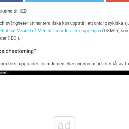
kerna till IED
h svårigheter att hantera ilska kan uppstå i ett antal psykiska sj
atistical Manual of Mental Disorders, 5: e upplagan
(DSM-5) som 
der (IED ).
losionsstörning?
som först uppträder i barndomen eller ungdomar och består av f
ad