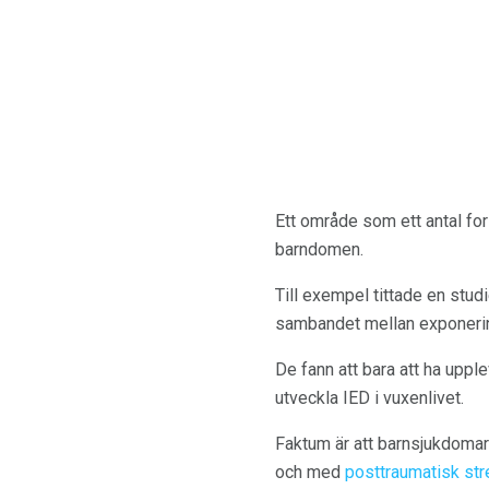
Ett område som ett antal fo
barndomen.
Till exempel tittade en stu
sambandet mellan exponeri
De fann att bara att ha uppl
utveckla IED i vuxenlivet.
Faktum är att barnsjukdomar
och med
posttraumatisk str