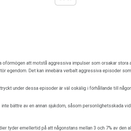
ra oförmögen att motstå aggressiva impulser som orsakar stora 
stör egendom. Det kan innebära verbalt aggressiva episoder som 
tryckt under dessa episoder är väl oskälig i förhållande till någ
inte bättre av en annan sjukdom, såsom personlighetsskada vid g
udier tyder emellertid på att någonstans mellan 3 och 7% av den 