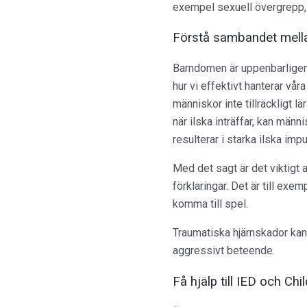
exempel sexuell övergrepp, 
Förstå sambandet mell
Barndomen är uppenbarligen e
hur vi effektivt hanterar vår
människor inte tillräckligt l
när ilska inträffar, kan män
resulterar i starka ilska im
Med det sagt är det viktigt 
förklaringar. Det är till ex
komma till spel.
Traumatiska hjärnskador kan 
aggressivt beteende.
Få hjälp till IED och C