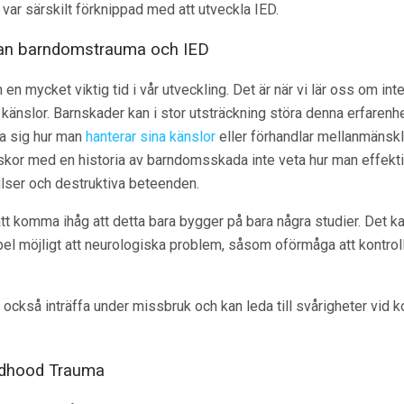
var särskilt förknippad med att utveckla IED.
an barndomstrauma och IED
n mycket viktig tid i vår utveckling. Det är när vi lär oss om int
a känslor. Barnskader kan i stor utsträckning störa denna erfarenh
ära sig hur man
hanterar sina känslor
eller förhandlar mellanmänsklig
niskor med en historia av barndomsskada inte veta hur man effektiv
pulser och destruktiva beteenden.
att komma ihåg att detta bara bygger på bara några studier. Det k
empel möjligt att neurologiska problem, såsom oförmåga att kontrol
också inträffa under missbruk och kan leda till svårigheter vid ko
hildhood Trauma