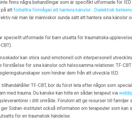
nte finns några behandlingar som är specifikt utformade för IED f
 på att
förbättra förmågan att hantera känslor
.
Dialektisk beteen
fektiv när man lär människor sunda sätt att hantera sina känslor 
 speciellt utformade för barn utsatta för traumatiska upplevel
-CBT).
sskador kan störa sund emotionell och interpersonell utveckling 
re förståelse för sina känslor och hälsosamma relationer. TF-CBT 
egleringskunskaper som hindrar dem från att utveckla IED.
m tillhandahåller TF-CBT, bör du först leta efter någon som special
barn med trauma. Du kanske kan hitta en sådan terapeut via
webbp
ngsleverantörer i ditt område. Förutom att ge resurser till familje
, ger Sidran-institutet också information om terapeuter som kan s
utsatts för en traumatisk händelse.