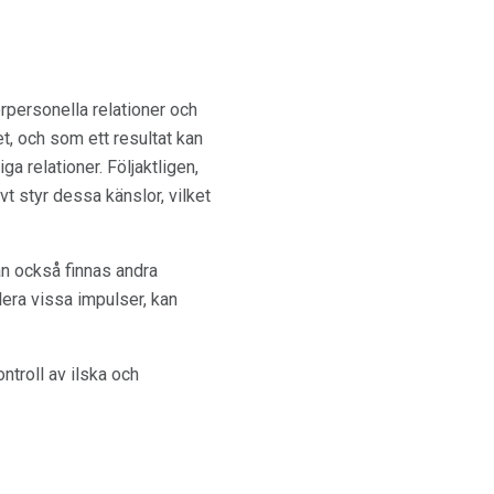
erpersonella relationer och
et, och som ett resultat kan
a relationer. Följaktligen,
t styr dessa känslor, vilket
an också finnas andra
lera vissa impulser, kan
ntroll av ilska och