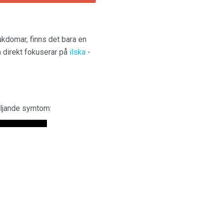
ukdomar, finns det bara en
direkt fokuserar på
ilska
-
öljande symtom: