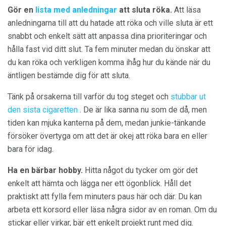
Gör en
lista med anledningar
att sluta röka.
Att läsa
anledningarna till att du hatade att röka och ville sluta är ett
snabbt och enkelt sätt att anpassa dina prioriteringar och
hålla fast vid ditt slut. Ta fem minuter medan du önskar att
du kan röka och verkligen komma ihåg hur du kände när du
äntligen bestämde dig för att sluta.
Tänk på orsakerna till varför du tog steget och
stubbar ut
den sista cigaretten
. De är lika sanna nu som de då, men
tiden kan mjuka kanterna på dem, medan junkie-tänkande
försöker övertyga om att det är okej att röka bara en eller
bara för idag.
Ha en bärbar hobby.
Hitta något du tycker om gör det
enkelt att hämta och lägga ner ett ögonblick. Håll det
praktiskt att fylla fem minuters paus här och där. Du kan
arbeta ett korsord eller läsa några sidor av en roman. Om du
stickar eller virkar, bär ett enkelt projekt runt med dig.