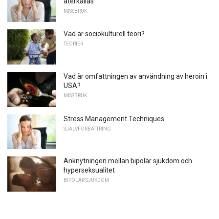
återkallas
MISSBRUK
Vad är sociokulturell teori?
TEORIER
Vad är omfattningen av användning av heroin i
USA?
MISSBRUK
Stress Management Techniques
SJÄLVFÖRBÄTTRING
Anknytningen mellan bipolär sjukdom och
hyperseksualitet
BIPOLÄR SJUKDOM