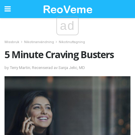
ad
Missbruk
Nikotinanvändning
Nikotinuttagning
5 Minute Craving Busters
by Terry Martin; Recenserad av Sanja Jelic, MD