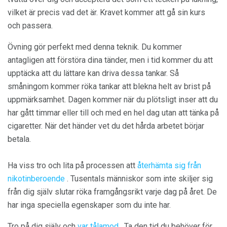
vilket är precis vad det är. Kravet kommer att gå sin kurs
och passera.
Övning gör perfekt med denna teknik. Du kommer
antagligen att förstöra dina tänder, men i tid kommer du att
upptäcka att du lättare kan driva dessa tankar. Så
småningom kommer röka tankar att blekna helt av brist på
uppmärksamhet. Dagen kommer när du plötsligt inser att du
har gått timmar eller till och med en hel dag utan att tänka på
cigaretter. När det händer vet du det hårda arbetet börjar
betala.
Ha viss tro och lita på processen att
återhämta sig från
nikotinberoende
. Tusentals människor som inte skiljer sig
från dig själv slutar röka framgångsrikt varje dag på året. De
har inga speciella egenskaper som du inte har.
Tro på dig själv och
var tålamod
. Ta den tid du behöver för