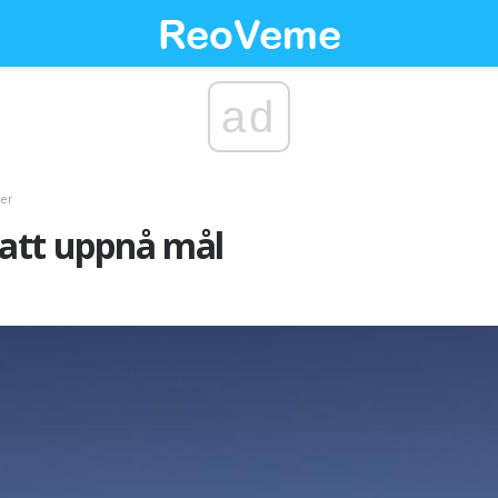
ad
ker
r att uppnå mål