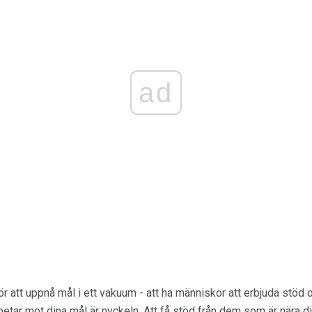
ad
för att uppnå mål i ett vakuum - att ha människor att erbjuda stöd o
tar mot dina mål är nyckeln. Att få stöd från dem som är nära dig