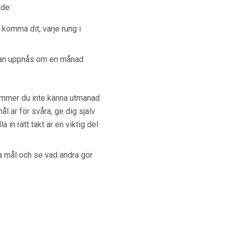
nde:
t komma dit, varje rung i
 kan uppnås om en månad
kommer du inte känna utmanad
ål är för svåra, ge dig själv
a in rätt takt är en viktig del
na mål och se vad andra gör