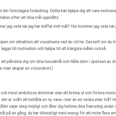
 din föreslagna förändring. Detta kan hjälpa dig att vara motiver
ändras efter att dina mål uppnåtts.
mer jag veta när jag har träffat mitt mål? Hur kommer jag veta när j
en om attraktion att visualisera vad du vill ha. Oavsett om du tror
lägga till motivation och hjälpa till att klargöra målen också.
 att påminna dig om dina huvudmål och hålla dem i spetsen av ditt 
ur man skapar en visionskort.)
l och mest ambitiösa drömmar utan att brinna ut och förlora moti
 det är svårt att behålla en ny vana i mer än en vecka eller två? H
håller varje steg möjligt och låter dig belöna dina framsteg under
 mål på en gång; du har tillräckligt med energi för att möta flera