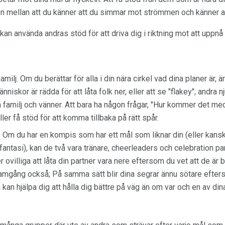
en mellan att du känner att du simmar mot strömmen och känner at
 kan använda andras stöd för att driva dig i riktning mot att uppnå
milj. Om du berättar för alla i din nära cirkel vad dina planer är, ä
iskor är rädda för att låta folk ner, eller att se "flakey"; andra 
n familj och vänner. Att bara ha någon frågar, "Hur kommer det me
ler få stöd för att komma tillbaka på rätt spår.
n. Om du har en kompis som har ett mål som liknar din (eller kansk
antasi), kan de två vara tränare, cheerleaders och celebration pa
ovilliga att låta din partner vara nere eftersom du vet att de är 
framgång också; På samma sätt blir dina segrar ännu sötare efte
kan hjälpa dig att hålla dig bättre på väg än om var och en av di