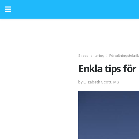
Stresshantering
Förvaltningstekni
Enkla tips fö
by Elizabeth Scott, MS