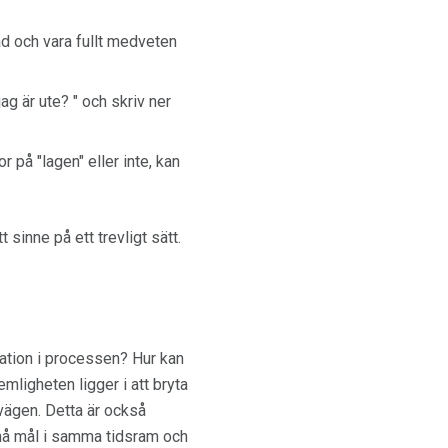
ad och vara fullt medveten
ag är ute? " och skriv ner
 på "lagen" eller inte, kan
sinne på ett trevligt sätt.
vation i processen? Hur kan
emligheten ligger i att bryta
 vägen. Detta är också
 små mål i samma tidsram och