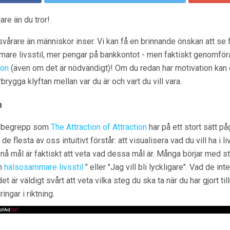
re än du tror!
vårare än människor inser. Vi kan få en brinnande önskan att se fö
are livsstil, mer pengar på bankkontot - men faktiskt genomför
ion
(även om det är nödvändigt)! Om du redan har motivation kan 
brygga klyftan mellan var du är och vart du vill vara.
a
 begrepp som
The Attraction of Attraction
har på ett stort sätt på
 flesta av oss intuitivt förstår: att visualisera vad du vill ha i liv
t nå mål är faktiskt att veta vad dessa mål är. Många börjar med s
en
hälsosammare livsstil
" eller "Jag vill bli lyckligare". Vad de in
är väldigt svårt att veta vilka steg du ska ta när du har gjort tillr
ngar i riktning.