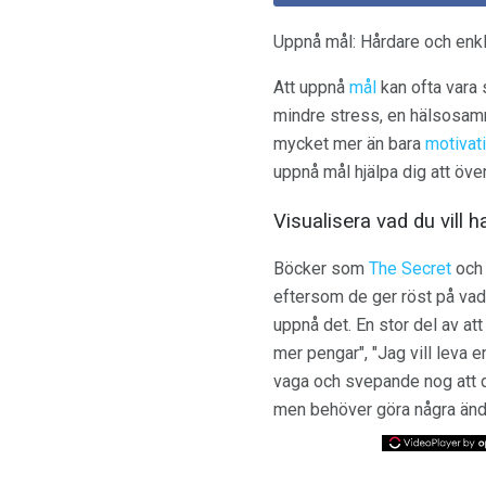
Uppnå mål: Hårdare och enkla
Att uppnå
mål
kan ofta vara s
mindre stress, en hälsosamm
mycket mer än bara
motivat
uppnå mål hjälpa dig att över
Visualisera vad du vill h
Böcker som
The Secret
och
eftersom de ger röst på vad de
uppnå det. En stor del av at
mer pengar", "Jag vill leva 
vaga och svepande nog att det 
men behöver göra några ändri