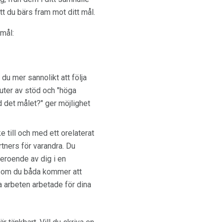
t du bärs fram mot ditt mål.
 mål:
r du mer sannolikt att följa
njuter av stöd och "höga
d det målet?" ger möjlighet
e till och med ett orelaterat
rtners för varandra. Du
beroende av dig i en
rsom du båda kommer att
na arbeten arbetade för dina