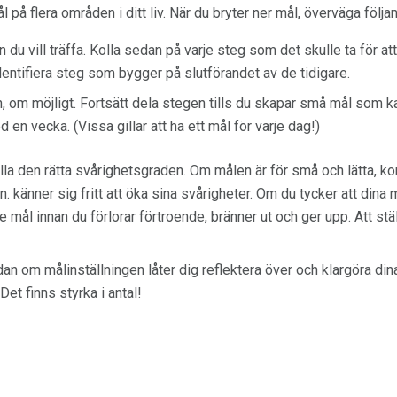
l på flera områden i ditt liv. När du bryter ner mål, överväga följa
 du vill träffa. Kolla sedan på varje steg som det skulle ta för at
dentifiera steg som bygger på slutförandet av de tidigare.
, om möjligt. Fortsätt dela stegen tills du skapar små mål som
ed en vecka. (Vissa gillar att ha ett mål för varje dag!)
lla den rätta svårighetsgraden. Om målen är för små och lätta, 
. känner sig fritt att öka sina svårigheter. Om du tycker att dina m
re mål innan du förlorar förtroende, bränner ut och ger upp. Att ställ
dan om målinställningen låter dig reflektera över och klargöra di
Det finns styrka i antal!