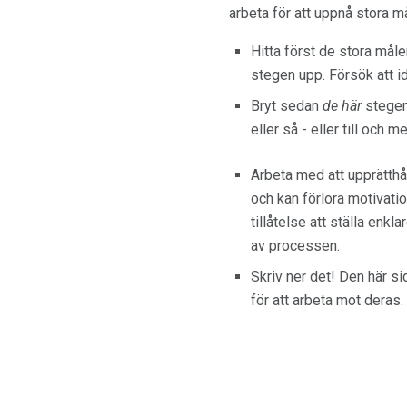
arbeta för att uppnå stora må
Hitta först de stora målen
stegen upp. Försök att i
Bryt sedan
de här
stegen
eller så - eller till och m
Arbeta med att upprätthå
och kan förlora motivation
tillåtelse att ställa enkla
av processen.
Skriv ner det! Den här si
för att arbeta mot deras. 