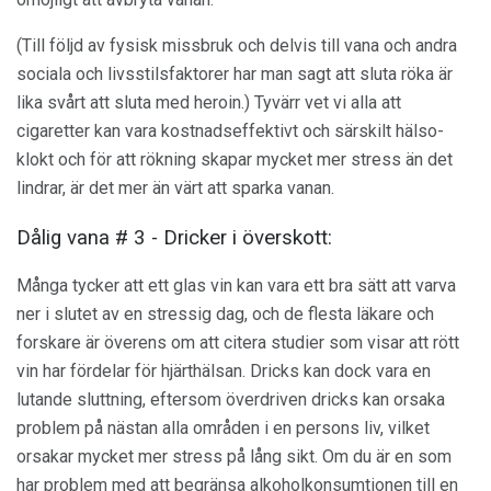
(Till följd av fysisk missbruk och delvis till vana och andra
sociala och livsstilsfaktorer har man sagt att sluta röka är
lika svårt att sluta med heroin.) Tyvärr vet vi alla att
cigaretter kan vara kostnadseffektivt och särskilt hälso-
klokt och för att rökning skapar mycket mer stress än det
lindrar, är det mer än värt att sparka vanan.
Dålig vana # 3 - Dricker i överskott:
Många tycker att ett glas vin kan vara ett bra sätt att varva
ner i slutet av en stressig dag, och de flesta läkare och
forskare är överens om att citera studier som visar att rött
vin har fördelar för hjärthälsan. Dricks kan dock vara en
lutande sluttning, eftersom överdriven dricks kan orsaka
problem på nästan alla områden i en persons liv, vilket
orsakar mycket mer stress på lång sikt. Om du är en som
har problem med att begränsa alkoholkonsumtionen till en