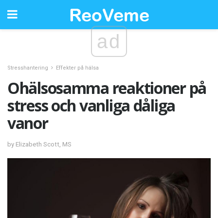
ad
Stresshantering
Effekter på hälsa
Ohälsosamma reaktioner på
stress och vanliga dåliga
vanor
by Elizabeth Scott, MS