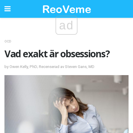
ad
OCD
Vad exakt är obsessions?
by Owen Kelly, PhD; Recenserad av Steven Gans, MD