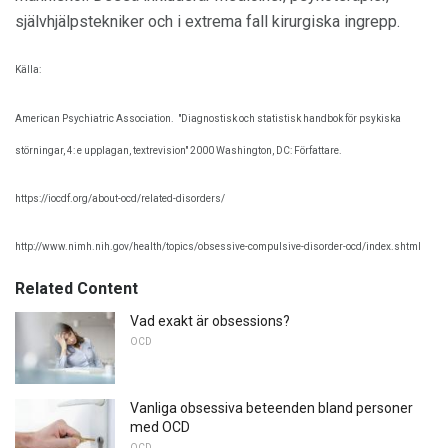
självhjälpstekniker och i extrema fall kirurgiska ingrepp.
Källa:
American Psychiatric Association.
"Diagnostisk och statistisk handbok för psykiska
störningar, 4: e upplagan, textrevision" 2000 Washington, DC: Författare.
https://iocdf.org/about-ocd/related-disorders/
http://www.nimh.nih.gov/health/topics/obsessive-compulsive-disorder-ocd/index.shtml
Related Content
Vad exakt är obsessions?
OCD
Vanliga obsessiva beteenden bland personer
med OCD
OCD