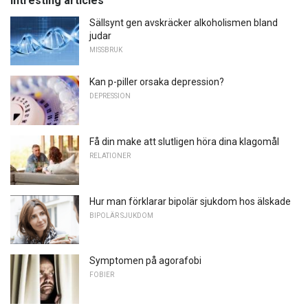
Intresting articles
Sällsynt gen avskräcker alkoholismen bland
judar
MISSBRUK
Kan p-piller orsaka depression?
DEPRESSION
Få din make att slutligen höra dina klagomål
RELATIONER
Hur man förklarar bipolär sjukdom hos älskade
BIPOLÄR SJUKDOM
Symptomen på agorafobi
FOBIER