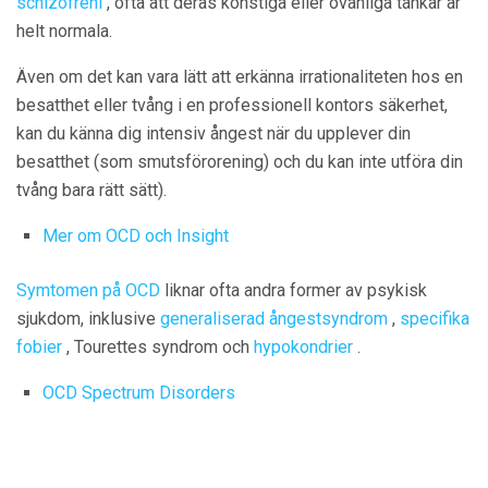
schizofreni
, ofta att deras konstiga eller ovanliga tankar är
helt normala.
Även om det kan vara lätt att erkänna irrationaliteten hos en
besatthet eller tvång i en professionell kontors säkerhet,
kan du känna dig intensiv ångest när du upplever din
besatthet (som smutsförorening) och du kan inte utföra din
tvång bara rätt sätt).
Mer om OCD och Insight
Symtomen på OCD
liknar ofta andra former av psykisk
sjukdom, inklusive
generaliserad ångestsyndrom
,
specifika
fobier
, Tourettes syndrom och
hypokondrier
.
OCD Spectrum Disorders