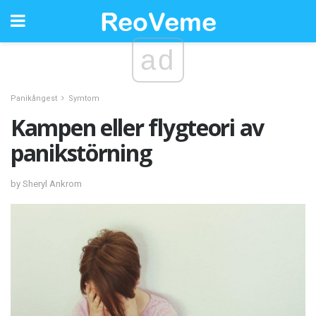
ad
Panikångest
Symtom
Kampen eller flygteori av
panikstörning
by Sheryl Ankrom