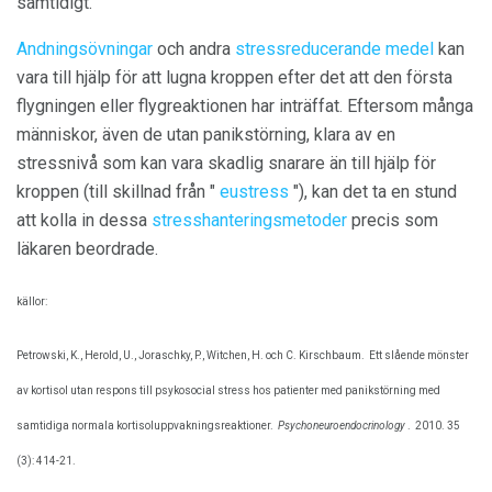
samtidigt.
Andningsövningar
och andra
stressreducerande medel
kan
vara till hjälp för att lugna kroppen efter det att den första
flygningen eller flygreaktionen har inträffat. Eftersom många
människor, även de utan panikstörning, klara av en
stressnivå som kan vara skadlig snarare än till hjälp för
kroppen (till skillnad från "
eustress
"), kan det ta en stund
att kolla in dessa
stresshanteringsmetoder
precis som
läkaren beordrade.
källor:
Petrowski, K., Herold, U., Joraschky, P., Witchen, H. och C. Kirschbaum.
Ett slående mönster
av kortisol utan respons till psykosocial stress hos patienter med panikstörning med
samtidiga normala kortisoluppvakningsreaktioner.
Psychoneuroendocrinology
.
2010. 35
(3): 414-21.