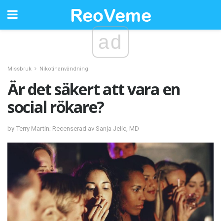
ad
Missbruk
Nikotinanvändning
Är det säkert att vara en
social rökare?
by Terry Martin; Recenserad av Sanja Jelic, MD