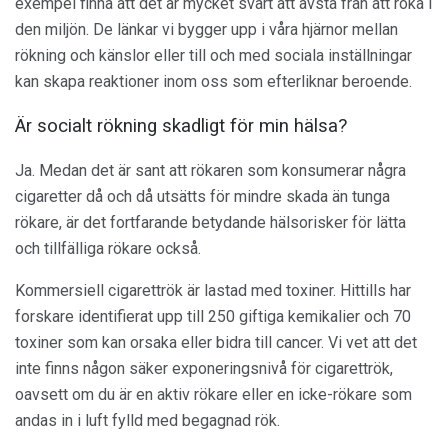
exempel finna att det är mycket svårt att avstå från att röka i
den miljön. De länkar vi bygger upp i våra hjärnor mellan
rökning och känslor eller till och med sociala inställningar
kan skapa reaktioner inom oss som efterliknar beroende.
Är socialt rökning skadligt för min hälsa?
Ja. Medan det är sant att rökaren som konsumerar några
cigaretter då och då utsätts för mindre skada än tunga
rökare, är det fortfarande betydande hälsorisker för lätta
och tillfälliga rökare också.
Kommersiell cigarettrök är lastad med toxiner. Hittills har
forskare identifierat upp till 250 giftiga kemikalier och 70
toxiner som kan orsaka eller bidra till cancer. Vi vet att det
inte finns någon säker exponeringsnivå för cigarettrök,
oavsett om du är en aktiv rökare eller en icke-rökare som
andas in i luft fylld med begagnad rök.