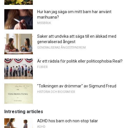
Hur kan jag säga om mitt barn har använt
marihuana?
MISSBRUK
Saker att undvika att säga till en älskad med
generaliserad ångest
GENERALISERAD ÅNGESTSYNDROM
Är ett rädsla för politik eller politicophobia Real?
FOBIER
"Tolkningen av drömmar" av Sigmund Freud
HISTORIA OCH BIOGRAFIER
Intresting articles
ADHD hos barn och non-stop talar
ADHD