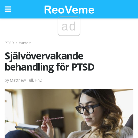
ad
PTSD
Hantera
Självövervakande
behandling för PTSD
by Matthew Tull, PhD