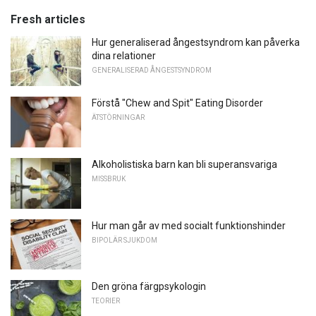
Fresh articles
Hur generaliserad ångestsyndrom kan påverka
dina relationer
GENERALISERAD ÅNGESTSYNDROM
Förstå "Chew and Spit" Eating Disorder
ÄTSTÖRNINGAR
Alkoholistiska barn kan bli superansvariga
MISSBRUK
Hur man går av med socialt funktionshinder
BIPOLÄR SJUKDOM
Den gröna färgpsykologin
TEORIER