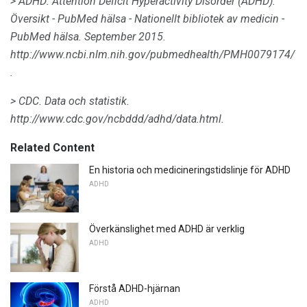
> ADHD: Attention Deficit Hyperactivity Disorder (ADHD):
Översikt - PubMed hälsa - Nationellt bibliotek av medicin -
PubMed hälsa.
September 2015.
http://www.ncbi.nlm.nih.gov/pubmedhealth/PMH0079174/
.
> CDC.
Data och statistik.
http://www.cdc.gov/ncbddd/adhd/data.html.
Related Content
En historia och medicineringstidslinje för ADHD
ADHD
Överkänslighet med ADHD är verklig
ADHD
Förstå ADHD-hjärnan
ADHD