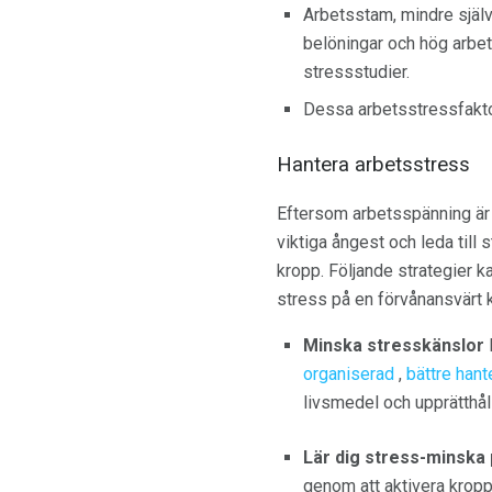
Arbetsstam, mindre själv
belöningar och hög arbe
stressstudier.
Dessa arbetsstressfaktor
Hantera arbetsstress
Eftersom arbetsspänning är e
viktiga ångest och leda till s
kropp. Följande strategier ka
stress på en förvånansvärt ko
Minska stresskänslor
organiserad
,
bättre hant
livsmedel och upprätthåll
Lär dig stress-minska 
genom att aktivera kro