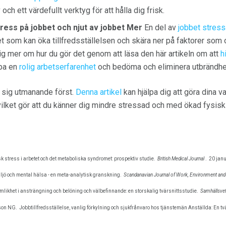
iv och ett värdefullt verktyg för att hålla dig frisk.
tress på jobbet och njut av jobbet Mer
En del av
jobbet stress
et som kan öka tillfredsställelsen och skära ner på faktorer som
dig mer om hur du gör det genom att läsa den här artikeln om att
h
pa en
rolig arbetserfarenhet
och bedöma och eliminera utbrändhet
a sig utmanande först.
Denna artikel
kan hjälpa dig att göra dina v
vilket gör att du känner dig mindre stressad och med ökad fysis
sk stress i arbetet och det metaboliska syndromet: prospektiv studie.
British Medical Journal
.
20 janu
ljö och mental hälsa - en meta-analytisk granskning.
Scandanavian Journal of Work, Environment and
ämlikhet i ansträngning och belöning och välbefinnande: en storskalig tvärsnittsstudie.
Samhällsve
nson NG.
Jobbtillfredsställelse, vanlig förkylning och sjukfrånvaro hos tjänstemän Anställda: En t