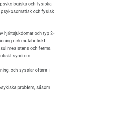
 psykologiska och fysiska
g, psykosomatisk och fysisk
av hjärtsjukdomar och typ 2-
pänning och metaboliskt
nsulinresistens och fetma.
oliskt syndrom.
ing, och sysslar oftare i
r psykiska problem, såsom