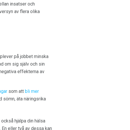
ellan insatser och
rsyn av flera olika
pplever på jobbet minska
and om sig själv och sin
 negativa effekterna av
ngar
som att
bli mer
ed sömn, äta näringsrika
n också hjälpa din hälsa
. En eller två av dessa kan