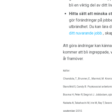
bli en viktig del av ditt l
Hitta sätt att minska s
gör förändringar på jobb
utbrändhet. Du kan lära 
ditt nuvarande jobb
, ska
Att göra ändringar kan känn
kommer att bli ingreppade, 
år framöver.
källor:
Chandola, T., Brunner, E., Marmot, M. Kroni
Stansfeld S, Candy B. Psykosocial arbetsmi
Bosma H, Peter R, Siegrist J. Jobbstam, oj
Nakata A, Takahashi M, Irie M, Ray T, Swa
september 2010.