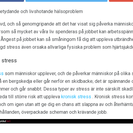
betydande och livshotande hälsoproblem
d, och så genomgripande att det har visat sig påverka människor 
ersom så mycket av våra liv spenderas på jobbet kan arbetsspän
. Ångest på jobbet kan så småningom få dig att uppleva utbrändhe
ängd stress även orsaka allvarliga fysiska problem som hjärtsjuk
 stress
ss
som människor upplever, och de påverkar människor på olika s
på en bergskedja eller går nerför en skidbacke; det är spännande 
er och går snabbt. Dessa typer av stress är inte särskilt skadl
da till större risk att uppleva
kronisk stress
. Kronisk stress kom
h om igen utan att ge dig en chans att slappna av och återhämta
rhållanden, överpackade scheman och krävande jobb.