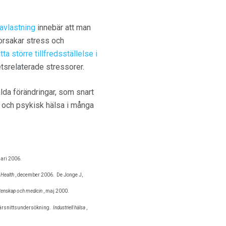
avlastning
innebär att man
 orsakar stress och
itta större tillfredsställelse i
srelaterade stressorer.
alda förändringar, som snart
k och psykisk hälsa i många
ari 2006.
 Health
, december 2006.
De Jonge J,
tenskap och medicin
, maj 2000.
värsnittsundersökning.
Industriell hälsa
,