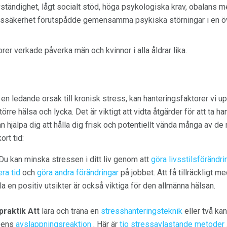
ständighet, lågt socialt stöd, höga psykologiska krav, obalans m
tssäkerhet förutspådde gemensamma psykiska störningar i en öve
er verkade påverka män och kvinnor i alla åldrar lika.
n ledande orsak till kronisk stress, kan hanteringsfaktorer vi u
törre hälsa och lycka. Det är viktigt att vidta åtgärder för att ta h
n hjälpa dig att hålla dig frisk och potentiellt vända många av de
rt tid:
Du kan minska stressen i ditt liv genom att
göra livsstilsförändri
era tid
och
göra andra förändringar
på jobbet. Att få tillräckligt m
a en positiv utsikter är också viktiga för den allmänna hälsan.
praktik Att
lära och träna en
stresshanteringsteknik
eller två ka
ppens
avslappningsreaktion
. Här är
tio stressavlastande metoder