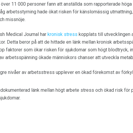
ver 11 000 personer fann att anställda som rapporterade höga
låg arbetsstyrning hade ökat risken för känslomässig utmattnin
och missnöje.
tish Medical Journal har
kronisk stress
kopplats till utvecklingen 
kor. Detta beror på att de hittade en länk mellan kronisk arbetss
upp faktorer som ökar risken för sjukdomar som högt blodtryck, i
r av arbetsspänning ökade människors chanser att utveckla metab
re nivåer av arbetsstress upplever en ökad förekomst av förkyln
n dokumenterad länk mellan högt arbete stress och ökad risk fö
sjukdomar.