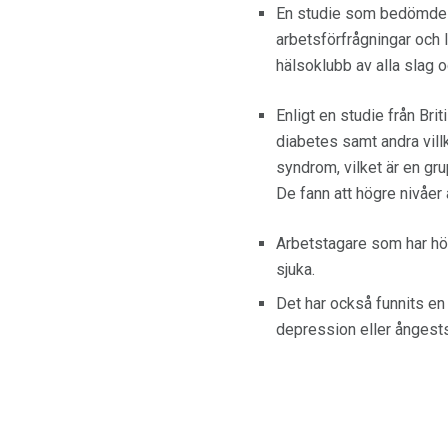
En studie som bedömde ö
arbetsförfrågningar och 
hälsoklubb av alla slag 
Enligt en studie från Bri
diabetes samt andra vill
syndrom, vilket är en gr
De fann att högre nivåe
Arbetstagare som har hög
sjuka.
Det har också funnits e
depression eller ångest