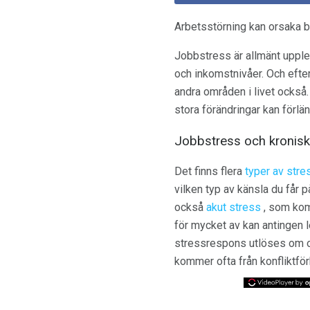
Arbetsstörning kan orsaka 
Jobbstress är allmänt upplev
och inkomstnivåer. Och eft
andra områden i livet också
stora förändringar kan förl
Jobbstress och kronisk
Det finns flera
typer av stre
vilken typ av känsla du får 
också
akut stress
, som komm
för mycket av kan antingen le
stressrespons utlöses om oc
kommer ofta från konfliktfö