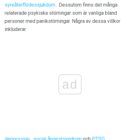
syreåterflödessjukdom
. Dessutom finns det många
relaterade psykiska störningar som är vanliga bland
personer med panikstörningar. Några av dessa villkor
inkluderar
ad
depression
,
social ångestsyndrom
och
PTSD
.