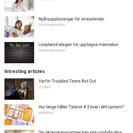
Nyårsupplösningar för stresshinder
STRESSHANTERING
Livsplanstrategier för upptagna människor
STRESSHANTERING
Intresting articles
Varför Troubled Teens Act Out
TEORIER
Hur länge håller Tylenol # 3 kvar i ditt system?
MISSBRUK
Din äktenskapspartner kan inte uppfylla dina