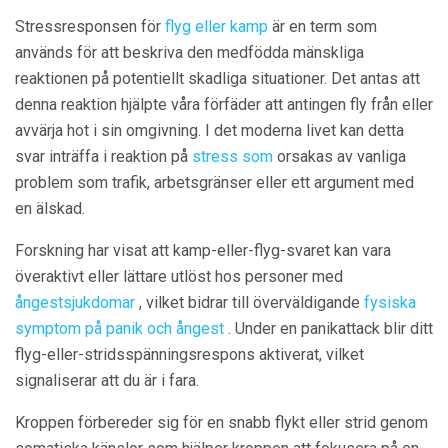
Stressresponsen för
flyg eller kamp
är en term som
används för att beskriva den medfödda mänskliga
reaktionen på potentiellt skadliga situationer. Det antas att
denna reaktion hjälpte våra förfäder att antingen fly från eller
avvärja hot i sin omgivning. I det moderna livet kan detta
svar inträffa i reaktion på
stress som
orsakas av vanliga
problem som trafik, arbetsgränser eller ett argument med
en älskad.
Forskning har visat att kamp-eller-flyg-svaret kan vara
överaktivt eller lättare utlöst hos personer med
ångestsjukdomar
, vilket bidrar till överväldigande
fysiska
symptom på panik och ångest
. Under en panikattack blir ditt
flyg-eller-stridsspänningsrespons aktiverat, vilket
signaliserar att du är i fara.
Kroppen förbereder sig för en snabb flykt eller strid genom