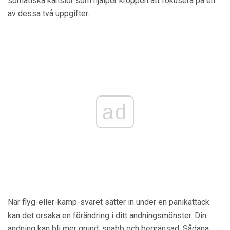
somatiska känslor som hjälper kroppen att fokusera på en
av dessa två uppgifter.
ad
När flyg-eller-kamp-svaret sätter in under en panikattack
kan det orsaka en förändring i ditt andningsmönster. Din
andning kan bli mer grund, snabb och begränsad. Sådana