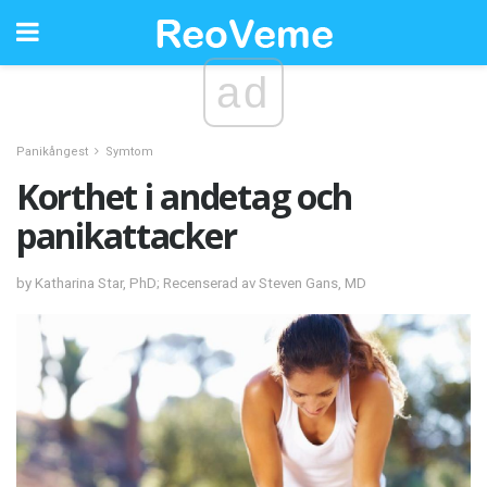
ad
Panikångest
Symtom
Korthet i andetag och
panikattacker
by Katharina Star, PhD; Recenserad av Steven Gans, MD